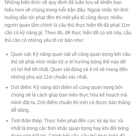
Những kiến thức về quy định đá luân lưu sẽ khiến bạn
hiểu hơn về chúng trong mỗi trận đấu. Ngoài nhắc tới tình
huống dẫn tới phạt đền thì một yếu tố cũng được nhiều
người quan tâm chính là cầu thủ thực hiện tốt đá phạt 11m
cần có kỹ năng gì. Theo đó, để thực hiện tốt cú sút này, cầu
thủ cần có những yếu tố cơ bản như:
Quan sát: Kỹ năng quan sát vô cùng quan trọng bởi cầu
thủ sẽ phải nhìn nhận kỹ vị trí hướng bóng thế nào để
có lợi thế tốt nhất. Quan sát đúng và tỉ mỉ sẽ mang đến
những pha sút 11m chuẩn xác nhất.
Dứt điểm: Kỹ năng dứt điểm vô cùng quan trọng bởi
chúng sẽ là cách giúp bạn hiện thực hóa kế hoạch mà
mình đặt ra. Dứt điểm chuẩn thì mới có được bàn thắng
dễ dàng.
Tinh thần thép: Thực hiện phạt đền cực kỳ áp lực và
nhất là trong các thời khắc quan trọng hay khi đội bóng
đang gặp bất lợi. Chính bởi vậy, cầu thủ thực hiện đá