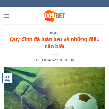
Skip
AY
to
content
BLOG
Quy định đá luân lưu và những điều
cần biết
POSTED ON
MAY 29, 2025
BY
29
May