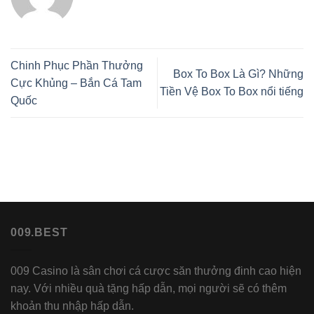
Chinh Phục Phần Thưởng
Box To Box Là Gì? ​​Những
Cực Khủng – Bắn Cá Tam
Tiền Vệ Box To Box nổi tiếng
Quốc
009.BEST
009 Casino là sân chơi cá cược săn thưởng đinh cao hiện
nay. Với nhiều quà tặng hấp dẫn, mọi người sẽ có thêm
khoản thu nhập hấp dẫn.