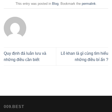
This entry was posted in
Blog
. Bookmark the
permalink
.
Quy định đá luân lưu và
Lô khan là gì cùng tìm hiểu
những điều cần biết
những điều bí ẩn ?
009.BEST