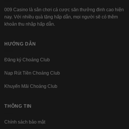
009 Casino là sân chơi cá cược săn thưởng đinh cao hiện
nay. Với nhiều quà tặng hấp dẫn, mọi người sẽ có thêm
khoản thu nhập hấp dẫn.
HƯỚNG DẪN
Đăng ký Choáng Club
Nạp Rút Tiền Choáng Club
Khuyến Mãi Choáng Club
THÔNG TIN
Chính sách bảo mật