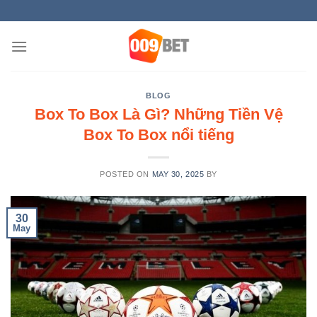
Skip
AY
to
content
BLOG
Box To Box Là Gì? ​​Những Tiền Vệ
Box To Box nổi tiếng
POSTED ON
MAY 30, 2025
BY
30
May