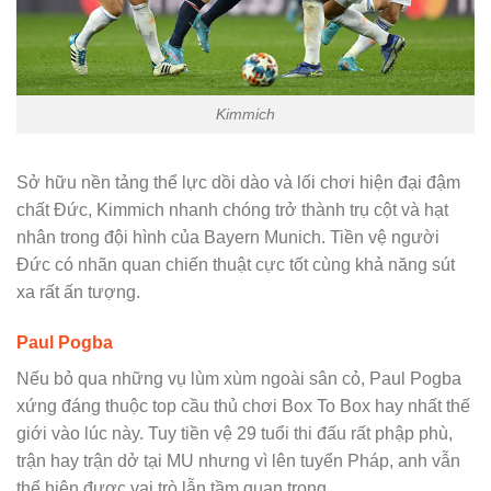
Kimmich
Sở hữu nền tảng thể lực dồi dào và lối chơi hiện đại đậm
chất Đức, Kimmich nhanh chóng trở thành trụ cột và hạt
nhân trong đội hình của Bayern Munich. Tiền vệ người
Đức có nhãn quan chiến thuật cực tốt cùng khả năng sút
xa rất ấn tượng.
Paul Pogba
Nếu bỏ qua những vụ lùm xùm ngoài sân cỏ, Paul Pogba
xứng đáng thuộc top cầu thủ chơi Box To Box hay nhất thế
giới vào lúc này. Tuy tiền vệ 29 tuổi thi đấu rất phập phù,
trận hay trận dở tại MU nhưng vì lên tuyển Pháp, anh vẫn
thể hiện được vai trò lẫn tầm quan trọng.