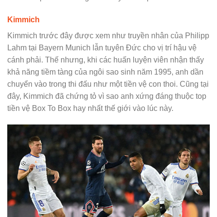
Kimmich
Kimmich trước đây được xem như truyền nhân của Philipp
Lahm tại Bayern Munich lẫn tuyên Đức cho vị trí hậu vệ
cánh phải. Thế nhưng, khi các huấn luyện viên nhận thấy
khả năng tiềm tàng của ngôi sao sinh năm 1995, anh dần
chuyển vào trong thi đấu như một tiền vệ con thoi. Cũng tại
đây, Kimmich đã chứng tỏ vì sao anh xứng đáng thuộc top
tiền vệ Box To Box hay nhất thế giới vào lúc này.