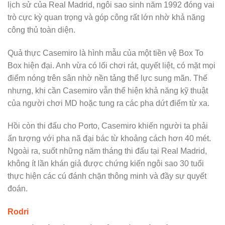
lịch sử của Real Madrid, ngôi sao sinh năm 1992 đóng vai
trò cực kỳ quan trọng và góp công rất lớn nhờ khả năng
công thủ toàn diện.
Quả thực Casemiro là hình mẫu của một tiền vệ Box To
Box hiện đại. Anh vừa có lối chơi rát, quyết liệt, có mặt mọi
điểm nóng trên sân nhờ nền tảng thể lực sung mãn. Thế
nhưng, khi cần Casemiro vẫn thể hiện khả năng kỹ thuật
của người chơi MD hoặc tung ra các pha dứt điểm từ xa.
Hồi còn thi đấu cho Porto, Casemiro khiến người ta phải
ấn tượng với pha nã đại bác từ khoảng cách hơn 40 mét.
Ngoài ra, suốt những năm tháng thi đấu tại Real Madrid,
không ít lần khán giả được chứng kiến ngôi sao 30 tuổi
thực hiện các cú đánh chặn thông minh và đầy sự quyết
đoán.
Rodri