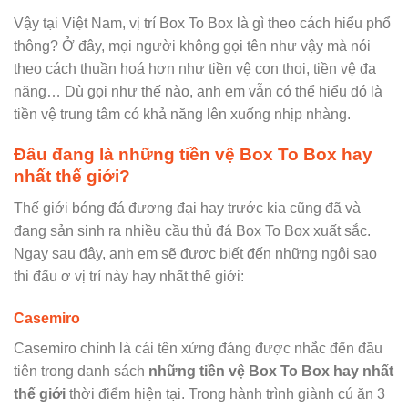
Vậy tại Việt Nam, vị trí Box To Box là gì theo cách hiểu phổ
thông? Ở đây, mọi người không gọi tên như vậy mà nói
theo cách thuần hoá hơn như tiền vệ con thoi, tiền vệ đa
năng… Dù gọi như thế nào, anh em vẫn có thể hiểu đó là
tiền vệ trung tâm có khả năng lên xuống nhịp nhàng.
Đâu đang là những tiền vệ Box To Box hay
nhất thế giới?
Thế giới bóng đá đương đại hay trước kia cũng đã và
đang sản sinh ra nhiều cầu thủ đá Box To Box xuất sắc.
Ngay sau đây, anh em sẽ được biết đến những ngôi sao
thi đấu ơ vị trí này hay nhất thế giới:
Casemiro
Casemiro chính là cái tên xứng đáng được nhắc đến đầu
tiên trong danh sách
những tiền vệ Box To Box hay nhất
thế giới
thời điểm hiện tại. Trong hành trình giành cú ăn 3