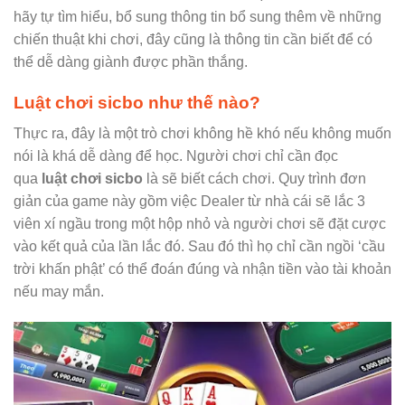
hãy tự tìm hiểu, bổ sung thông tin bổ sung thêm về những
chiến thuật khi chơi, đây cũng là thông tin cần biết để có
thể dễ dàng giành được phần thắng.
Luật chơi sicbo như thế nào?
Thực ra, đây là một trò chơi không hề khó nếu không muốn
nói là khá dễ dàng để học. Người chơi chỉ cần đọc
qua
luật chơi sicbo
là sẽ biết cách chơi. Quy trình đơn
giản của game này gồm việc Dealer từ nhà cái sẽ lắc 3
viên xí ngầu trong một hộp nhỏ và người chơi sẽ đặt cược
vào kết quả của lần lắc đó. Sau đó thì họ chỉ cần ngồi ‘cầu
trời khấn phật’ có thể đoán đúng và nhận tiền vào tài khoản
nếu may mắn.