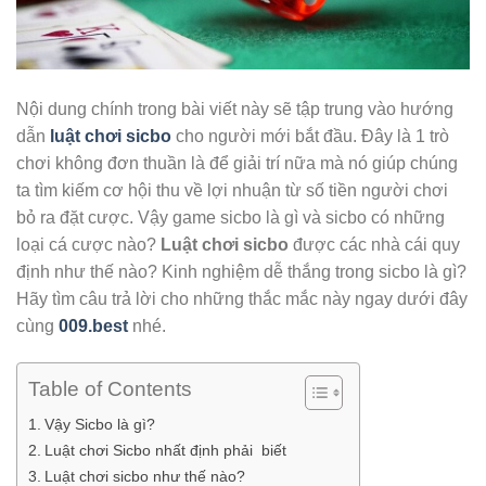
Nội dung chính trong bài viết này sẽ tập trung vào hướng
dẫn
luật chơi sicbo
cho người mới bắt đầu. Đây là 1 trò
chơi không đơn thuần là để giải trí nữa mà nó giúp chúng
ta tìm kiếm cơ hội thu về lợi nhuận từ số tiền người chơi
bỏ ra đặt cược. Vậy game sicbo là gì và sicbo có những
loại cá cược nào?
Luật chơi sicbo
được các nhà cái quy
định như thế nào? Kinh nghiệm dễ thắng trong sicbo là gì?
Hãy tìm câu trả lời cho những thắc mắc này ngay dưới đây
cùng
009.best
nhé.
Table of Contents
Vậy Sicbo là gì?
Luật chơi Sicbo nhất định phải biết
Luật chơi sicbo như thế nào?