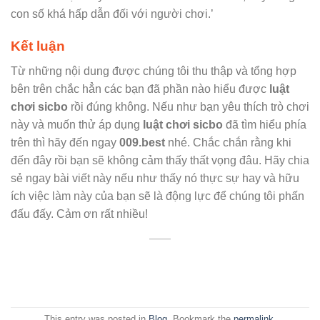
con số khá hấp dẫn đối với người chơi.’
Kết luận
Từ những nội dung được chúng tôi thu thập và tổng hợp
bên trên chắc hẳn các bạn đã phần nào hiểu được
luật
chơi sicbo
rồi đúng không. Nếu như bạn yêu thích trò chơi
này và muốn thử áp dụng
luật chơi sicbo
đã tìm hiểu phía
trên thì hãy đến ngay
009.best
nhé. Chắc chắn rằng khi
đến đây rồi bạn sẽ không cảm thấy thất vọng đâu. Hãy chia
sẻ ngay bài viết này nếu như thấy nó thực sự hay và hữu
ích việc làm này của bạn sẽ là động lực để chúng tôi phấn
đấu đấy. Cảm ơn rất nhiều!
This entry was posted in
Blog
. Bookmark the
permalink
.