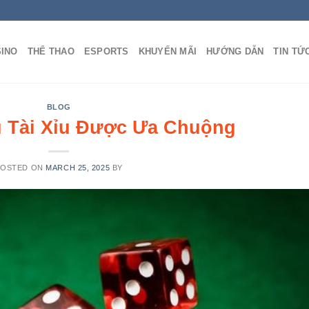
SINO
THỂ THAO
ESPORTS
KHUYẾN MÃI
HƯỚNG DẪN
TIN TỨ
BLOG
u Tài Xỉu Được Ưa Chuộng
POSTED ON
MARCH 25, 2025
BY