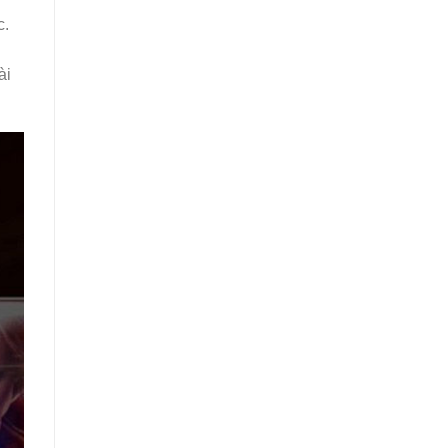
c.
ài