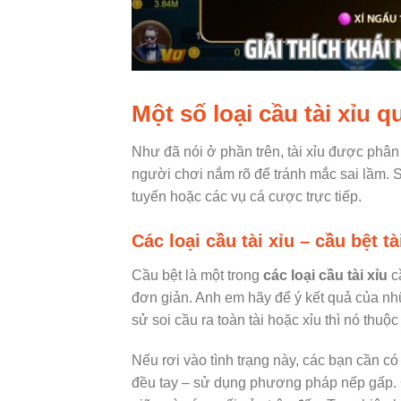
Một số loại cầu tài xỉu 
Như đã nói ở phần trên, tài xỉu được phân 
người chơi nắm rõ để tránh mắc sai lầm. 
tuyến hoặc các vụ cá cược trực tiếp.
Các loại cầu tài xỉu – cầu bệt tà
Cầu bệt là một trong
các loại cầu tài xỉu
c
đơn giản. Anh em hãy để ý kết quả của nhữ
sử soi cầu ra toàn tài hoặc xỉu thì nó thuộc l
Nếu rơi vào tình trạng này, các bạn cần có
đều tay – sử dụng phương pháp nếp gấp. 