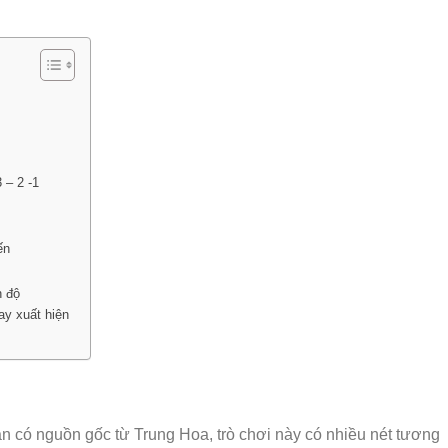
 – 2 -1
ến
h độ
ay xuất hiện
ian có nguồn gốc từ Trung Hoa, trò chơi này có nhiều nét tương