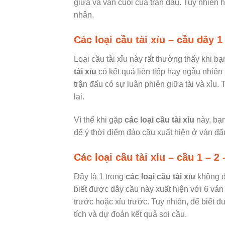
giữa và ván cuối của trận đấu. Tuy nhiên 
nhân.
Các loại cầu tài xỉu – cầu dây 1
Loại cầu tài xỉu này rất thường thấy khi bạ
tài xỉu
có kết quả liên tiếp hay ngẫu nhiên
trận đấu có sự luân phiên giữa tài và xỉu.
lại.
Vì thế khi gặp
các loại cầu tài xỉu
này, bạ
để ý thời điểm đảo cầu xuất hiện ở ván đấu
Các loại cầu tài xỉu – cầu 1 – 2 
Đây là 1 trong
các loại cầu tài xỉu
không d
biết được dây cầu này xuất hiện với 6 ván 
trước hoặc xỉu trước. Tuy nhiên, để biết 
tích và dự đoán kết quả soi cầu.