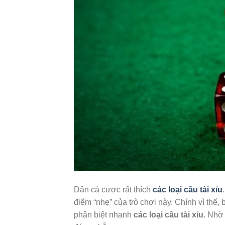
Dân cá cược rất thích
các loại cầu tài xỉu
điểm “nhẹ” của trò chơi này. Chính vì thế,
phân biệt nhanh
các loại cầu tài xỉu
. Nhờ