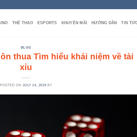
SINO
THỂ THAO
ESPORTS
KHUYẾN MÃI
HƯỚNG DẪN
TIN TỨ
BLOG
luôn thua Tìm hiểu khái niệm về tài
xỉu
POSTED ON
JULY 14, 2024
BY