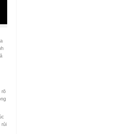
ựa
nh
uả
 rõ
ông
úc
 rủi