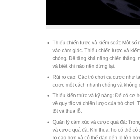
Thiếu chiến lược và kiểm soát: Một số
vào cảm giác. Thiếu chiến lược và kiểm
chóng. Để tăng khả năng chiến thắng, n
và biết khi nào nên dừng lại.
Rủi ro cao: Các trò chơi cá cược như tà
cược một cách nhanh chóng và không có 
Thiếu kiến thức và kỹ năng: Để có cơ hội
về quy tắc và chiến lược của trò chơi. 
tốt và thua lỗ.
Quản lý cảm xúc và cược quá đà: Trong 
và cược quá đà. Khi thua, họ có thể có 
ro cao hơn và có thể dẫn đến lỗ lớn hơ