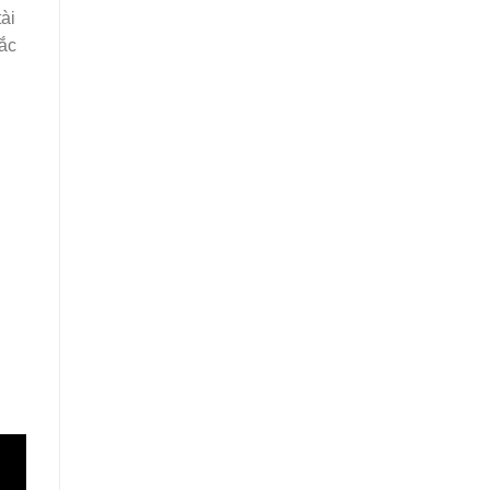
ài
hắc