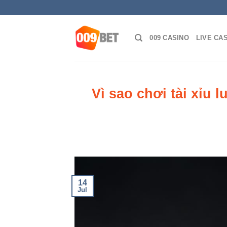
Skip
 LƯỢNG NHẤT HIỆN NAY
to
content
009 CASINO
LIVE CA
Vì sao chơi tài xỉu 
14
Jul