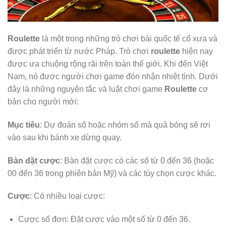
Roulette
là một trong những trò chơi bài quốc tế cổ xưa và
được phát triển từ nước Pháp. Trò chơi
roulette
hiện nay
được ưa chuộng rộng rãi trên toàn thế giới. Khi đến Việt
Nam, nó được người chơi game đón nhận nhiệt tình. Dưới
đây là những nguyên tắc và luật chơi game
Roulette
cơ
bản cho người mới:
Mục tiêu
: Dự đoán số hoặc nhóm số mà quả bóng sẽ rơi
vào sau khi bánh xe dừng quay.
Bàn đặt cược
: Bàn đặt cược có các số từ 0 đến 36 (hoặc
00 đến 36 trong phiên bản Mỹ) và các tùy chọn cược khác.
Cược
: Có nhiều loại cược:
Cược số đơn: Đặt cược vào một số từ 0 đến 36.