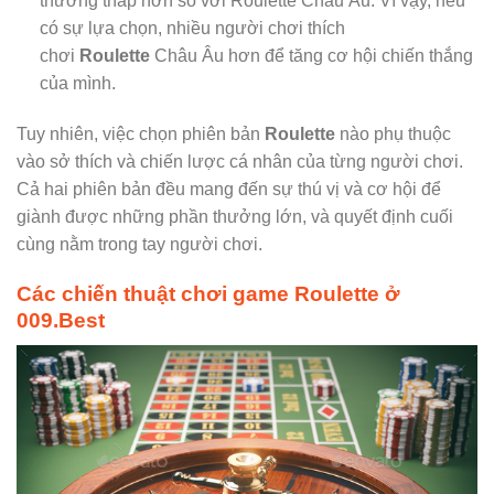
thường thấp hơn so với Roulette Châu Âu. Vì vậy, nếu
có sự lựa chọn, nhiều người chơi thích
chơi
Roulette
Châu Âu hơn để tăng cơ hội chiến thắng
của mình.
Tuy nhiên, việc chọn phiên bản
Roulette
nào phụ thuộc
vào sở thích và chiến lược cá nhân của từng người chơi.
Cả hai phiên bản đều mang đến sự thú vị và cơ hội để
giành được những phần thưởng lớn, và quyết định cuối
cùng nằm trong tay người chơi.
Các chiến thuật chơi game Roulette ở
009.Best