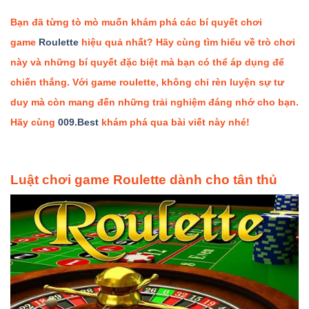
Bạn đã từng tò mò muốn khám phá các bí quyết
chơi
game
Roulette
hiệu quả nhất? Hãy cùng tìm hiểu về trò chơi
này và những bí quyết đặc biệt mà bạn có thể áp dụng để
chiến thắng. Với game
roulette
, không chỉ rèn luyện sự tư
duy mà còn mang đến những trải nghiệm đáng nhớ cho bạn.
Hãy cùng
009.Best
khám phá qua bài viết này nhé!
Luật chơi game Roulette dành cho tân thủ