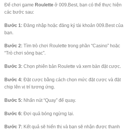
Để chơi game
Roulette
ở
009.Best
, bạn có thể thực hiện
các bước sau:
Bước 1:
Đăng nhập hoặc đăng ký tài khoản
009.Best
của
bạn.
Bước 2:
Tìm trò chơi Roulette trong phần “Casino” hoặc
“Trò chơi sòng bạc”.
Bước 3:
Chọn phiên bản Roulette và xem bàn đặt cược.
Bước 4:
Đặt cược bằng cách chọn mức đặt cược và đặt
chip lên vị trí tương ứng.
Bước 5:
Nhấn nút “Quay” để quay.
Bước 6:
Đợi quả bóng ngừng lại.
Bước 7:
Kết quả sẽ hiển thị và bạn sẽ nhận được thanh