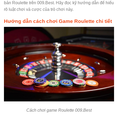
bản Roulette trên
009.Best
. Hãy đọc kỹ hướng dẫn để hiểu
rõ luật chơi và cược của trò chơi này.
Hướng dẫn cách chơi Game Roulette chi tiết
Cách chơi game Roulette
009.Best