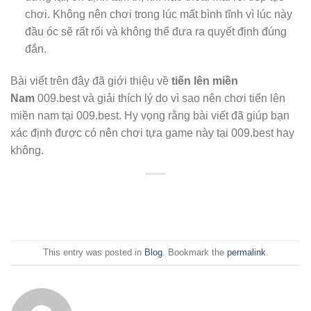
chơi. Không nên chơi trong lúc mất bình tĩnh vì lúc này
đầu óc sẽ rất rối và không thể đưa ra quyết định đúng
đắn.
Bài viết trên đây đã giới thiệu về
t
iến lên miền
Nam
009.best và giải thích lý do vì sao nên chơi tiến lên
miền nam tại 009.best. Hy vọng rằng bài viết đã giúp bạn
xác định được có nên chơi tựa game này tại 009.best hay
không.
This entry was posted in
Blog
. Bookmark the
permalink
.