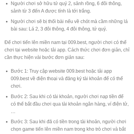
Người chơi sở hữu tứ quý 2, sảnh rồng, 6 đôi thông,
sảnh từ 3 đến A được tính là tới trắng.
Người chơi sẽ bị thối bài nếu về chót mà cầm những lá
bài sau: Lá 2, 3 đôi thông, 4 đôi thông, tứ quý.
Để chơi tiến lên miền nam tại 009.best, người chơi có thể
chơi tại website hoặc tải app. Cách thức chơi đơn giản, chỉ
cần thực hiện vài bước đơn giản sau:
Bước 1: Truy cập website 009.best hoặc tải app
009.best về điện thoại và đăng ký tài khoản để có thể
chơi.
Bước 2: Sau khi có tài khoản, người chơi nạp tiền để
có thể bắt đầu chơi qua tài khoản ngân hàng, ví điện tử,
…
Bước 3: Sau khi đã có tiền trong tài khoản, người chơi
chọn game tiến lên miền nam trong kho trò chơi và bắt