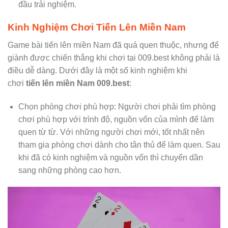
đầu trải nghiệm.
Kinh Nghiệm Chơi Tiến Lên Miền Nam
Game bài tiến lên miền Nam đã quá quen thuộc, nhưng để
giành được chiến thắng khi chơi tại 009.best không phải là
điều dễ dàng. Dưới đây là một số kinh nghiệm khi
chơi
tiến lên miền Nam 009.best
:
Chọn phòng chơi phù hợp: Người chơi phải tìm phòng
chơi phù hợp với trình độ, nguồn vốn của mình để làm
quen từ từ. Với những người chơi mới, tốt nhất nên
tham gia phòng chơi dành cho tân thủ để làm quen. Sau
khi đã có kinh nghiệm và nguồn vốn thì chuyển dần
sang những phòng cao hơn.