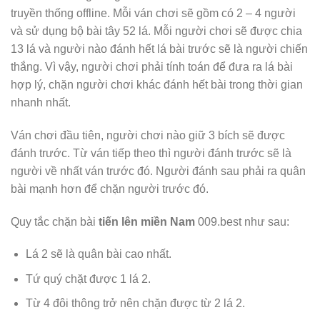
truyền thống offline. Mỗi ván chơi sẽ gồm có 2 – 4 người
và sử dụng bộ bài tây 52 lá. Mỗi người chơi sẽ được chia
13 lá và người nào đánh hết lá bài trước sẽ là người chiến
thắng. Vì vậy, người chơi phải tính toán để đưa ra lá bài
hợp lý, chặn người chơi khác đánh hết bài trong thời gian
nhanh nhất.
Ván chơi đầu tiên, người chơi nào giữ 3 bích sẽ được
đánh trước. Từ ván tiếp theo thì người đánh trước sẽ là
người về nhất ván trước đó. Người đánh sau phải ra quân
bài mạnh hơn để chặn người trước đó.
Quy tắc chặn bài
tiến lên miền Nam
009.best như sau:
Lá 2 sẽ là quân bài cao nhất.
Tứ quý chặt được 1 lá 2.
Từ 4 đôi thông trở nên chặn được từ 2 lá 2.