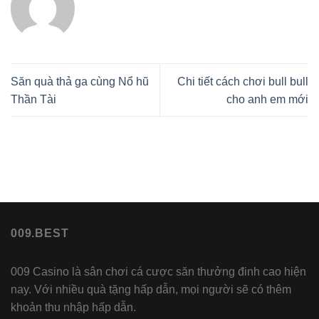
Săn quà thả ga cùng Nổ hũ
Chi tiết cách chơi bull bull
Thần Tài
cho anh em mới
009.BEST
009 Casino là sân chơi cá cược săn thưởng đinh cao hiện
nay. Với nhiều quà tặng hấp dẫn, mọi người sẽ có thêm
khoản thu nhập hấp dẫn.