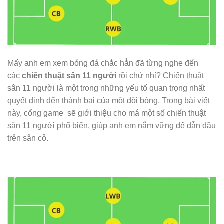
Mấy anh em xem bóng đá chắc hẳn đã từng nghe đến
các
chiến thuật sân 11 người
rồi chứ nhỉ? Chiến thuật
sân 11 người là một trong những yếu tố quan trọng nhất
quyết định đến thành bại của một đội bóng. Trong bài viết
này,
cổng game
sẽ giới thiệu cho má một số chiến thuật
sân 11 người phổ biến, giúp anh em nắm vững để dẫn đầu
trên sân cỏ.