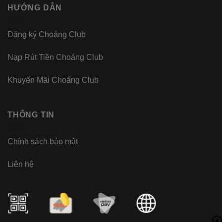
HƯỚNG DẪN
Đăng ký Choáng Club
Nạp Rút Tiền Choáng Club
Khuyến Mãi Choáng Club
THÔNG TIN
Chính sách bảo mật
Liên hệ