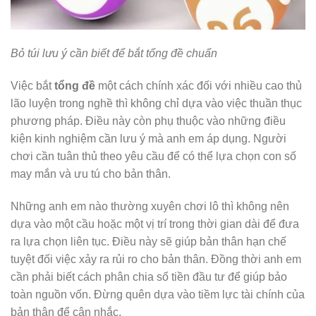
Bỏ túi lưu ý cần biết để bắt tổng đề chuẩn
Việc bắt
tổng đề
một cách chính xác đối với nhiều cao thủ
lão luyện trong nghề thì không chỉ dựa vào việc thuần thục
phương pháp. Điều này còn phụ thuộc vào những điều
kiện kinh nghiệm cần lưu ý mà anh em áp dụng. Người
chơi cần tuân thủ theo yêu cầu để có thể lựa chọn con số
may mắn và ưu tú cho bản thân.
Những anh em nào thường xuyên chơi lô thì không nên
dựa vào một cầu hoặc một vị trí trong thời gian dài để đưa
ra lựa chọn liên tục. Điều này sẽ giúp bản thân hạn chế
tuyệt đối việc xảy ra rủi ro cho bản thân. Đồng thời anh em
cần phải biết cách phân chia số tiền đầu tư để giúp bảo
toàn nguồn vốn. Đừng quên dựa vào tiềm lực tài chính của
bản thân để cân nhắc.