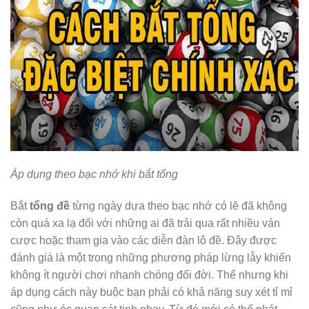
Áp dụng theo bạc nhớ khi bắt tổng
Bắt
tổng đề
từng ngày dựa theo bạc nhớ có lẽ đã không
còn quá xa lạ đối với những ai đã trải qua rất nhiều ván
cược hoặc tham gia vào các diễn đàn lô đề. Đây được
đánh giá là một trong những phương pháp lừng lẫy khiến
không ít người chơi nhanh chóng đổi đời. Thế nhưng khi
áp dụng cách này buộc bạn phải có khả năng suy xét tỉ mỉ