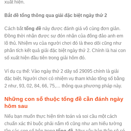
xuất hiện.
Bắt đề tổng thông qua giải đặc biệt ngày thứ 2
Cách bắt
tổng đề
này được đánh giá vô cùng đơn giản.
Đồng thời nhận được sự đón nhận của đông đảo anh em
lô thủ. Nhiệm vụ của người chơi đó là theo dõi cũng như
phân tích kết quả giải đặc biệt ngày thứ 2. Chính là hai con
số xuất hiện đầu tiên trong giải hôm đó.
Ví dụ cụ thể: Vào ngày thứ 2 dãy số 29095 chính là giải
đặc biệt. Người chơi có nhiệm vụ tham khảo tổng số bằng
2 như, 93, 02, 84, 66, 75,… thông qua phương pháp này.
Những con số thuộc tổng đề cần đánh ngày
hôm sau
Nếu bạn muốn thực hiện tính toán và soi cầu một cách
chuẩn xác thì buộc phải nắm rõ cũng như am hiểu tường
tận các con số bên trong
tổng đề
. Như vậy bản thân sẽ có