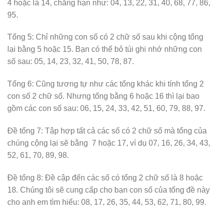
4 hoặc là 14, chẳng hạn như: 04, 13, 22, 31, 40, 68, 77, 86,
95.
Tổng 5: Chỉ những con số có 2 chữ số sau khi cộng tổng
lại bằng 5 hoặc 15. Bạn có thể bỏ túi ghi nhớ những con
số sau: 05, 14, 23, 32, 41, 50, 78, 87.
Tổng 6: Cũng tương tự như các tổng khác khi tính tổng 2
con số 2 chữ số. Nhưng tổng bằng 6 hoặc 16 thì lại bao
gồm các con số sau: 06, 15, 24, 33, 42, 51, 60, 79, 88, 97.
Đề tổng 7: Tập hợp tất cả các số có 2 chữ số mà tổng của
chúng cộng lại sẽ bằng
7 hoặc 17, ví dụ 07, 16, 26, 34, 43,
52, 61, 70, 89, 98.
Đề tổng 8: Đề cập đến các số có tổng 2 chữ số là 8 hoặc
18. Chúng tôi sẽ cung cấp cho bạn con số của tổng đề này
cho anh em tìm hiểu: 08, 17, 26, 35, 44, 53, 62, 71, 80, 99.