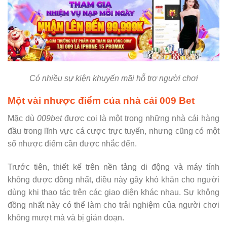
Có nhiều sự kiện khuyến mãi hỗ trợ người chơi
Một vài nhược điểm của nhà cái 009 Bet
Mặc dù
009bet
được coi là một trong những nhà cái hàng
đầu trong lĩnh vực cá cược trực tuyến, nhưng cũng có một
số nhược điểm cần được nhắc đến.
Trước tiên, thiết kế trên nền tảng di động và máy tính
không được đồng nhất, điều này gây khó khăn cho người
dùng khi thao tác trên các giao diện khác nhau. Sự không
đồng nhất này có thể làm cho trải nghiệm của người chơi
không mượt mà và bị gián đoạn.