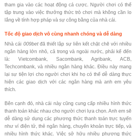
tham gia vào các hoạt động cá cược. Người chơi có thể
tập trung vào việc thưởng thức trò chơi mà không cần lo
lắng về tính hợp pháp và sự công bằng của nhà cái.
Tốc độ giao dịch vô cùng nhanh chóng và dễ dàng
Nhà cái
009bet
đã thiết lập sự liên kết chặt chẽ với nhiều
ngân hàng lớn nhỏ, cả trong và ngoài nước, phải kể đến
là: Vietcombank, Sacombank, Agribank, ACB,
Techcombank, và nhiều ngân hàng khác. Điều này mang
lại sự tiện lợi cho người chơi khi họ có thể dễ dàng thực
hiện các giao dịch với các ngân hàng mà anh em yêu
thích.
Bên cạnh đó, nhà cái này cũng cung cấp nhiều hình thức
thanh toán khác nhau cho người chơi lựa chọn. Anh em sẽ
dễ dàng sử dụng các phương thức thanh toán trực tuyến
như ví điện tử, thẻ ngân hàng, chuyển khoản trực tiếp, và
nhiều hình thức khác. Việc sở hữu nhiều phương thức