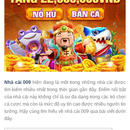
Nhà cái 009
hiện đang là một trong những nhà cái được
tìm kiếm nhiều nhất trong thời gian gần đây. Điểm nổi bật
của nhà cái này không chỉ là sự đa dạng trong các trò chơi
cá cược mà còn là mức độ uy tín cao được nhiều người tin
tưởng. Hãy cùng tìm hiểu về nhà cái 009 qua bài viết dưới
đây.