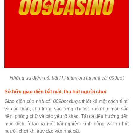
Những ưu điểm nổi bật khi tham gia tại nhà cái 009bet
Sở hữu giao diện bắt mắt, thu hút người chơi
Giao diện của nhà cái
009bet
được thiết kế một cách tỉ mỉ
và cẩn thận, chú trọng vào từng chi tiết nhỏ như màu sắc
nền, phông chữ và các yếu tố khác. Tất cả đều hướng đến
mục đích là tạo ra một trải nghiệm sinh động và thu hút
người chơi khi truy cập vào nhà cái.