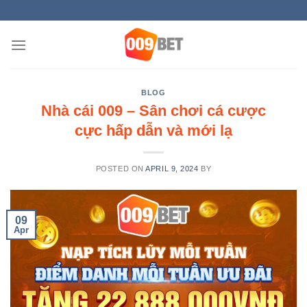
Skip
AY
to
content
BLOG
Nhà cái 009 – Sân chơi cá cược
cực hấp dẫn và mới lạ
POSTED ON
APRIL 9, 2024
BY
09
Apr