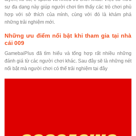
sự đa dạng này giúp người chơi tìm thấy các trò chơi phù
hợp với sở thích của mình, cùng với đó là khám phá
những trải nghiệm mới.
Những ưu điểm nổi bật khi tham gia tại nhà
cái 009
GamebaiPlus đã tìm hiểu và tổng hợp rất nhiều những
đánh giá từ các người chơi khác. Sau đây sẽ là những nét
nổi bật mà người chơi có thể trải nghiệm tại đây