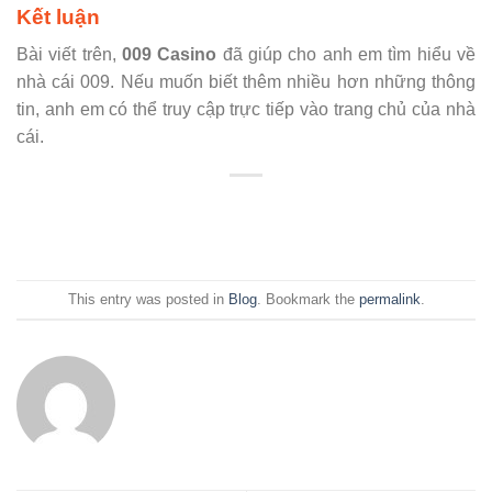
Kết luận
Bài viết trên,
009 Casino
đã giúp cho anh em tìm hiểu về
nhà cái 009. Nếu muốn biết thêm nhiều hơn những thông
tin, anh em có thể truy cập trực tiếp vào trang chủ của nhà
cái.
This entry was posted in
Blog
. Bookmark the
permalink
.