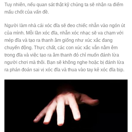
Tuy nhiên, nếu quan sát thật kỹ chúng ta sẽ nhận ra điểm
mấu chốt của vấn đề.
Người làm nhà cái xóc đĩa sẽ đeo chiếc nhẫn vào ngón út
của mình. Mỗi lần xóc đĩa, nhẫn xóc nhạc sẽ va chạm với
mép đĩa và tạo ra thanh âm giống như xúc xắc đang
chuyển động. Thực chất, các con xúc xắc vẫn nằm êm
trong đĩa và việc tạo ra âm thanh đó chỉ muốn đánh lừa
người chơi mà thôi. Bạn sẽ không nghe hoặc bị đánh lừa
ra phán đoán sai vị xóc đĩa và thua vào tay kẻ xóc đĩa bịp.