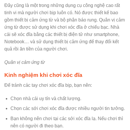
Đây cũng là một trong những dụng cụ công nghệ cao rất
tinh vi mà người chơi bịp luôn có. Nó được thiết kế bao
gồm thiết bị cảm ứng từ và bộ phận báo rung. Quân vị cảm
ứng từ được sử dụng khi chơi xóc đĩa ở chiếu bạc. Nhà
cái sẽ xóc đĩa bằng các thiết bị điện tử như smartphone,
Notebook… và sử dụng thiết bị cảm ứng để thay đổi kết
quả rồi ăn tiền của người chơi.
Quân vị cảm ứng từ
Kinh nghiệm khi chơi xóc đĩa
Để tránh các tay chơi xóc đĩa bịp, bạn nên:
Chọn nhà cái uy tín và chất lượng.
Chọn các sới chơi xóc đĩa được nhiều người tin tưởng.
Bạn không nên chơi tại các sới xóc đĩa lạ. Nếu chơi thì
nên có người đi theo bạn.