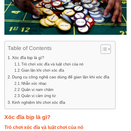
Table of Contents
Xóc đĩa bịp là gì?
Trò chơi xóc đĩa và luật chơi của nó
Gian lận khi chơi xóc đĩa
Dụng cụ công nghệ cao dùng để gian lận khi xóc đĩa
Nhẫn xóc nhạc
Quân vị nam châm
Quân vị cảm ứng từ
Kinh nghiệm khi chơi xóc đĩa
Xóc đĩa bịp là gì?
Trò chơi xóc đĩa và luật chơi của nó