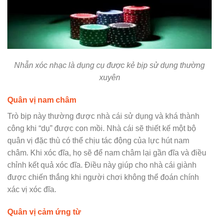
Nhẫn xóc nhạc là dụng cụ được kẻ bịp sử dụng thường
xuyên
Quân vị nam châm
Trò bịp này thường được nhà cái sử dụng và khá thành
công khi “dụ” được con mồi. Nhà cái sẽ thiết kế một bộ
quân vị đặc thù có thể chịu tác động của lực hút nam
châm. Khi xóc đĩa, họ sẽ để nam châm lại gần đĩa và điều
chỉnh kết quả xóc đĩa. Điều này giúp cho nhà cái giành
được chiến thắng khi người chơi không thể đoán chính
xác vị xóc đĩa.
Quân vị cảm ứng từ