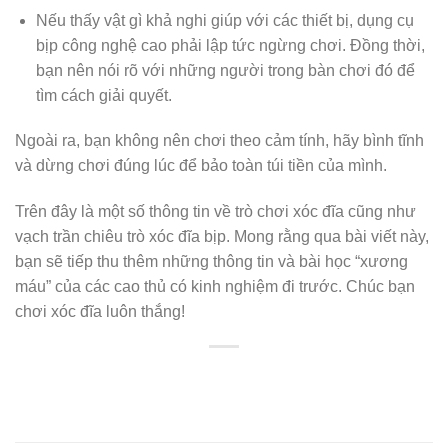
Nếu thấy vật gì khả nghi giúp với các thiết bị, dụng cụ
bịp công nghệ cao phải lập tức ngừng chơi. Đồng thời,
bạn nên nói rõ với những người trong bàn chơi đó để
tìm cách giải quyết.
Ngoài ra, bạn không nên chơi theo cảm tính, hãy bình tĩnh
và dừng chơi đúng lúc để bảo toàn túi tiền của mình.
Trên đây là một số thông tin về trò chơi xóc đĩa cũng như
vạch trần chiêu trò xóc đĩa bịp. Mong rằng qua bài viết này,
bạn sẽ tiếp thu thêm những thông tin và bài học “xương
máu” của các cao thủ có kinh nghiệm đi trước. Chúc bạn
chơi xóc đĩa luôn thắng!