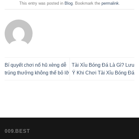
This entry was posted in
Blog
. Bookmark the
permalink
.
Bí quyết chơi nổ hũ xèng dễ
Tài Xỉu Bóng Đá Là Gì? Lưu
trúng thưởng không thể bỏ lỡ
Ý Khi Chơi Tài Xỉu Bóng Đá
009.BEST