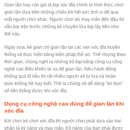
Gian lận hay còn gọi là bịp xóc đĩa chính là hình thức chơi
gian lận dựa trên những chiêu trò hết sức tinh vi để qua
mắt người chơi khác. Người chơi dù may mắn đến đâu thì
vẫn bại trận trước những kẻ chuyên lừa bịp lấy tiền như
thế này.
Ngày xưa, kẻ gian chỉ gian lận tại các ván xóc đĩa truyền
thống và thực hiện bằng biện pháp thô sơ. Thế nhưng theo
thời gian, chúng nghĩ ra những trò bịp bằng công cụ công
nghệ cao điều khiển từ xa để gian lận. Nếu hành động
không quá lộ liễu thì rất nhiều người sẽ bị lừa và hoàn
toàn không hề hay biết. Thế là chúng sẽ dễ dàng “ăn trọn”
số tiền thắng được khi xóc đĩa.
Dụng cụ công nghệ cao dùng để gian lận khi
xóc đĩa
Khi chơi trò chơi xóc đĩa thì người chơi phải dựa vào hai
phần là kỹ năng và may mắn. Kỹ năng của bạn phải được