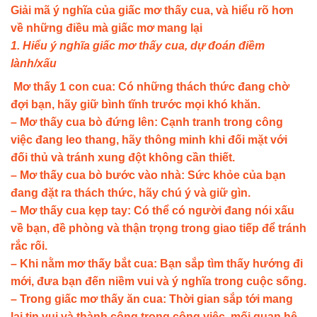
Giải mã ý nghĩa của giấc mơ thấy cua, và hiểu rõ hơn
về những điều mà giấc mơ mang lại
1. Hiểu ý nghĩa giấc mơ thấy cua, dự đoán điềm
lành/xấu
Mơ thấy 1 con cua:
Có những thách thức đang chờ
đợi bạn, hãy giữ bình tĩnh trước mọi khó khăn.
– Mơ thấy cua bò đứng lên
: Cạnh tranh trong công
việc đang leo thang, hãy thông minh khi đối mặt với
đối thủ và tránh xung đột không cần thiết.
–
Mơ thấy cua bò bước vào nhà:
Sức khỏe của bạn
đang đặt ra thách thức, hãy chú ý và giữ gìn.
–
Mơ thấy cua kẹp tay
: Có thể có người đang nói xấu
về bạn, đề phòng và thận trọng trong giao tiếp để tránh
rắc rối.
–
Khi nằm mơ thấy bắt cua
: Bạn sắp tìm thấy hướng đi
mới, đưa bạn đến niềm vui và ý nghĩa trong cuộc sống.
–
Trong giấc mơ thấy ăn cua:
Thời gian sắp tới mang
lại tin vui và thành công trong công việc, mối quan hệ.