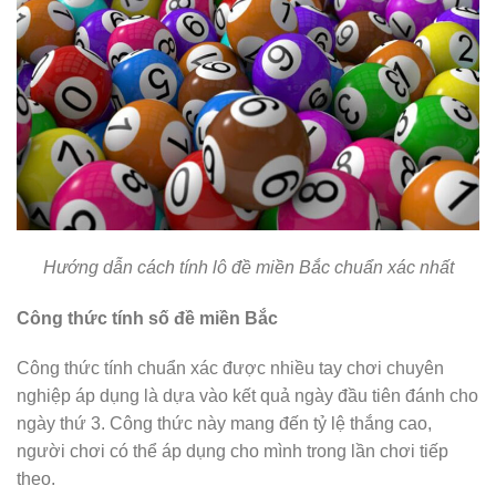
Hướng dẫn cách tính lô đề miền Bắc chuẩn xác nhất
Công thức tính số đề miền Bắc
Công thức tính chuẩn xác được nhiều tay chơi chuyên
nghiệp áp dụng là dựa vào kết quả ngày đầu tiên đánh cho
ngày thứ 3. Công thức này mang đến tỷ lệ thắng cao,
người chơi có thể áp dụng cho mình trong lần chơi tiếp
theo.