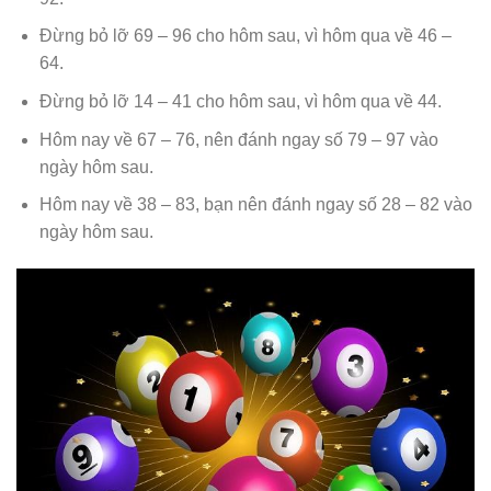
Đừng bỏ lỡ 69 – 96 cho hôm sau, vì hôm qua về 46 –
64.
Đừng bỏ lỡ 14 – 41 cho hôm sau, vì hôm qua về 44.
Hôm nay về 67 – 76, nên đánh ngay số 79 – 97 vào
ngày hôm sau.
Hôm nay về 38 – 83, bạn nên đánh ngay số 28 – 82 vào
ngày hôm sau.