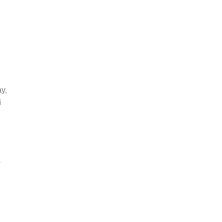
g
y,
ì
a