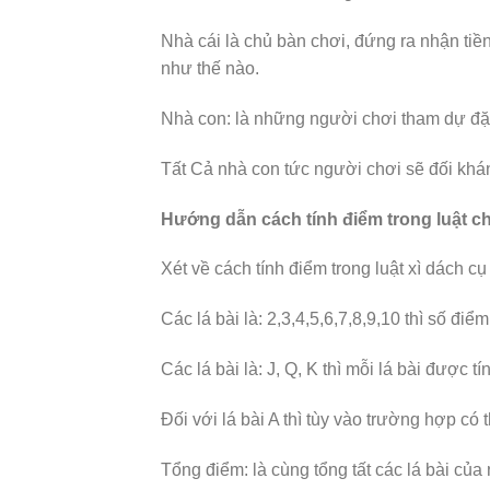
Nhà cái là chủ bàn chơi, đứng ra nhận tiề
như thế nào.
Nhà con: là những người chơi tham dự đặt
Tất Cả nhà con tức người chơi sẽ đối khá
Hướng dẫn cách tính điểm trong luật ch
Xét về cách tính điểm trong luật xì dách cụ 
Các lá bài là: 2,3,4,5,6,7,8,9,10 thì số đ
Các lá bài là: J, Q, K thì mỗi lá bài được
Đối với lá bài A thì tùy vào trường hợp có 
Tổng điểm: là cùng tổng tất các lá bài của