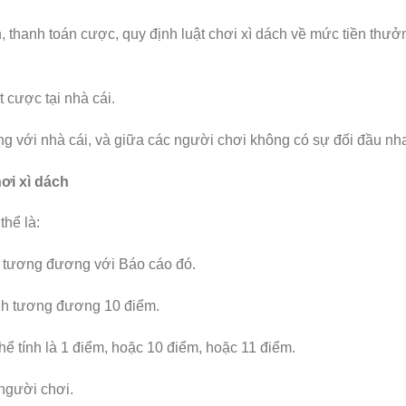
n, thanh toán cược, quy định luật chơi xì dách về mức tiền thưở
 cược tại nhà cái.
ng với nhà cái, và giữa các người chơi không có sự đối đầu nh
ơi xì dách
thể là:
iểm tương đương với Báo cáo đó.
 tính tương đương 10 điểm.
thể tính là 1 điểm, hoặc 10 điểm, hoặc 11 điểm.
 người chơi.