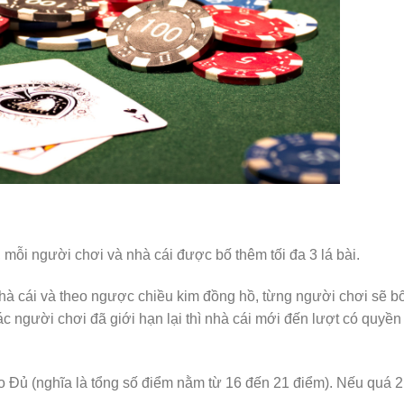
, mỗi người chơi và nhà cái được bố thêm tối đa 3 lá bài.
hà cái và theo ngược chiều kim đồng hồ, từng người chơi sẽ b
ác người chơi đã giới hạn lại thì nhà cái mới đến lượt có quyền
 Đủ (nghĩa là tổng số điểm nằm từ 16 đến 21 điểm). Nếu quá 