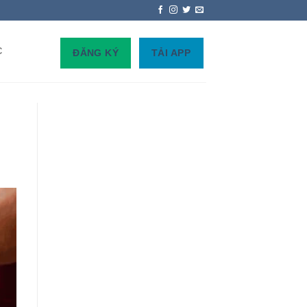
C
ĐĂNG KÝ
TẢI APP