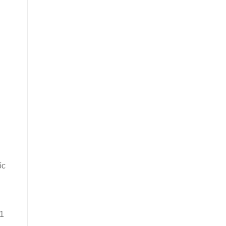
ốc
21