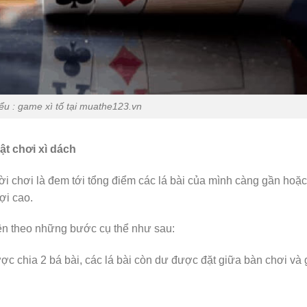
iểu : game xì tố tại muathe123.vn
uật chơi xì dách
ười chơi là đem tới tổng điểm các lá bài của mình càng gần hoặc
ợi cao.
iện theo những bước cụ thể như sau:
ược chia 2 bá bài, các lá bài còn dư được đặt giữa bàn chơi và 