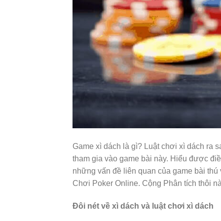
Game xì dách là gì? Luật chơi xì dách ra 
tham gia vào game bài này. Hiểu được điều
những vấn đề liên quan của game bài thú 
Chơi Poker Online. Cộng Phân tích thôi n
Đôi nét về xì dách và luật chơi xì dách