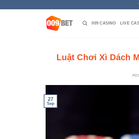
Skip
009BET - KHO
to
content
009 CASINO
LIVE CA
Luật Chơi Xì Dách
PO
27
Sep