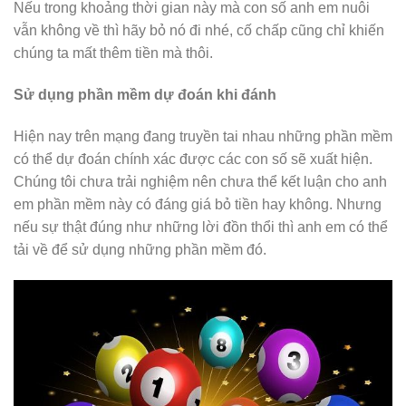
Nếu trong khoảng thời gian này mà con số anh em nuôi
vẫn không về thì hãy bỏ nó đi nhé, cố chấp cũng chỉ khiến
chúng ta mất thêm tiền mà thôi.
Sử dụng phần mềm dự đoán khi đánh
Hiện nay trên mạng đang truyền tai nhau những phần mềm
có thể dự đoán chính xác được các con số sẽ xuất hiện.
Chúng tôi chưa trải nghiệm nên chưa thể kết luận cho anh
em phần mềm này có đáng giá bỏ tiền hay không. Nhưng
nếu sự thật đúng như những lời đồn thổi thì anh em có thể
tải về để sử dụng những phần mềm đó.