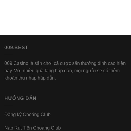
009.BEST
009 Casino là sân chơi cá cược săn thưởng đinh cao hiện
nay. Với nhiều quà tặng hấp dẫn, mọi người sẽ có thêm
khoản thu nhập hấp dẫn.
HƯỚNG DẪN
Đăng ký Choáng Club
Nạp Rút Tiền Choáng Club