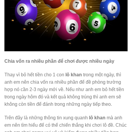
Chia vốn ra nhiều phần để chơi được nhiều ngày
Thay vì bỏ hết tiền cho 1 con
lô khan
trong một ngày, thì
anh em nên chia vốn ra nhiều phần để đề phòng trường
hợp nó cần 2-3 ngày mới về. Nếu như anh em bỏ hết tiền
trong ngày hôm đó và kết quả không trúng thì anh em sẽ
không còn tiền để đánh trong những ngày tiếp theo.
Trên đây là những thông tin xung quanh
lô khan
mà anh
em nên tìm hiểu để có thể chiến thắng khi chơi lô đề. Chúc