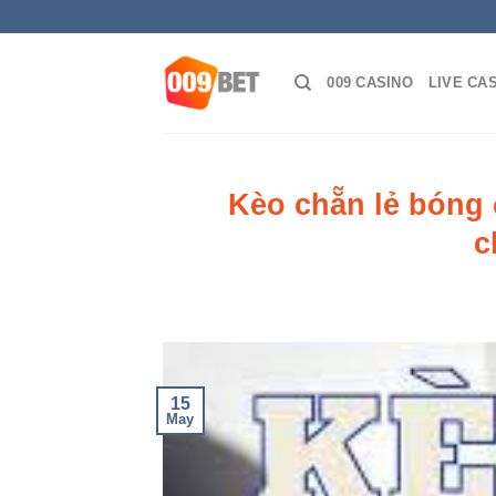
Skip
 LƯỢNG NHẤT HIỆN NAY
to
content
009 CASINO
LIVE CA
Kèo chẵn lẻ bóng 
c
15
May