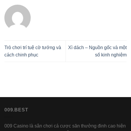
Trò chơi trí tuệ cờ tướng và
Xì dách – Nguồn gốc và một
cách chinh phục
số kinh nghiệm
009.BEST
009 Casino là sân chơi cá cược săn thưởng đinh cao hiện