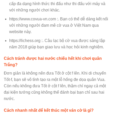
cấp đa dạng hình thức thi đấu như thi đấu với máy và
với những người chơi khác.
https://www.covua-vn.com :. Bạn có thể dễ dàng kết nối
với những người đam mê cờ vua ở Việt Nam qua
website này.
https://lichess.org :. Câu lạc bộ cờ vua được sáng lập
năm 2018 giúp bạn giao lưu và học hỏi kinh nghiệm.
Cách tránh được hai nước chiếu hết khi chơi quân
Trắng?
Đơn giản là không nên đưa Tốt ở cột f lên. Khi di chuyển
Tốt-f, bạn sẽ vô tình tạo ra một lỗ hổng đe dọa quân Vua.
Còn nếu không đưa Tốt ở cột f lên, thậm chí ngay cả một
đại kiện tướng cũng không thể đánh bại bạn chỉ sau hai
nước.
Cách nhanh nhất để kết thúc một ván cờ là gì?