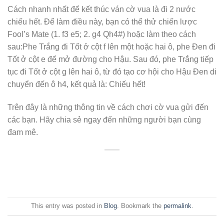
Cách nhanh nhất để kết thúc ván cờ vua là đi 2 nước
chiếu hết. Để làm điều này, bạn có thể thử chiến lược
Fool’s Mate (1. f3 e5; 2. g4 Qh4#) hoặc làm theo cách
sau:Phe Trắng đi Tốt ở cột f lên một hoặc hai ô, phe Đen đi
Tốt ở cột e để mở đường cho Hậu. Sau đó, phe Trắng tiếp
tục đi Tốt ở cột g lên hai ô, từ đó tạo cơ hội cho Hậu Đen di
chuyển đến ô h4, kết quả là: Chiếu hết!
Trên đây là những thông tin về cách chơi cờ vua gửi đến
các bạn. Hãy chia sẻ ngay đến những người bạn cùng
đam mê.
This entry was posted in
Blog
. Bookmark the
permalink
.