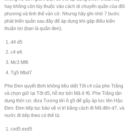
hay không còn tùy thuộc vào cách di chuyển quân của đối
phương và tình thế ván cờ. Nhưng hãy ghi nhớ 7 bước
phát triển quân sau đây để áp dụng khi gặp điều kiện
thuận lợi (bạn là quân đen).
d4 d5
c4 e6
Mc3 Mf6
Tg5 Mbd7
Phe Đen quyết định không tiêu diệt Tốt c4 của phe Trắng
và chọn giữ lại Tốt d5, hỗ trợ bởi Mã ở f6. Phe Trắng tận
dụng thời cơ, đưa Tượng tới ô g5 để gây áp lực lên Hậu
Đen. Đen tiếp tục bảo vệ vị trí bằng cách đi Mã đến d7, và
nước đi tiếp theo có thể là:
cxd5 exd5