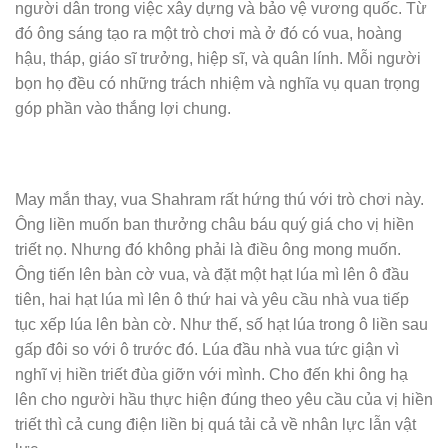
người dân trong việc xây dựng và bảo vệ vương quốc. Từ
đó ông sáng tạo ra một trò chơi mà ở đó có vua, hoàng
hậu, tháp, giáo sĩ trưởng, hiệp sĩ, và quân lính. Mỗi người
bọn họ đều có những trách nhiệm và nghĩa vụ quan trọng
góp phần vào thắng lợi chung.
May mắn thay, vua Shahram rất hứng thú với trò chơi này.
Ông liền muốn ban thưởng châu báu quý giá cho vị hiền
triết nọ. Nhưng đó không phải là điều ông mong muốn.
Ông tiến lên bàn cờ vua, và đặt một hạt lúa mì lên ô đầu
tiên, hai hạt lúa mì lên ô thứ hai và yêu cầu nhà vua tiếp
tục xếp lúa lên bàn cờ. Như thế, số hạt lúa trong ô liền sau
gấp đôi so với ô trước đó. Lúa đầu nhà vua tức giận vì
nghĩ vị hiền triết đùa giỡn với mình. Cho đến khi ông hạ
lên cho người hầu thực hiện đúng theo yêu cầu của vị hiền
triết thì cả cung điện liền bị quá tải cả về nhân lực lẫn vật