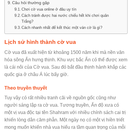
Câu hỏi thường gặp
Chơi cờ vua online ở đâu uy tín
Cách tránh được hai nước chiếu hết khi chơi quân
Trắng?
Cách nhanh nhất để kết thúc một ván cờ là gì?
Lịch sử hình thành cờ vua
Cờ vua đã xuất hiện từ khoảng 1500 năm khi mà nền văn
hóa sông Ấn hưng thịnh. Khu vực bắc Ấn có thể được xem
là cái nôi của Cờ vua. Sau đó bắt đầu thịnh hành khắp các
quốc gia ở châu Á lúc bấy giờ.
Theo truyền thuyết
Tuy vậy có rất nhiều tranh cãi về nguồn gốc cũng như
người sáng lập ra cờ vua. Tương truyền, Ấn độ xưa có
một vị vua độc tại tên Shahram với nhiều chính sách cai trị
khiến lòng dân căm phẫn. Một ngày nọ có một vị hiền triết
mong muốn khiến nhà vua hiểu ra tầm quan trọng của mỗi