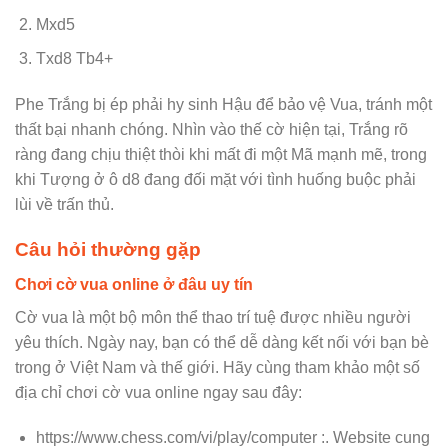
Mxd5
Txd8 Tb4+
Phe Trắng bị ép phải hy sinh Hậu để bảo vệ Vua, tránh một
thất bại nhanh chóng. Nhìn vào thế cờ hiện tại, Trắng rõ
ràng đang chịu thiệt thòi khi mất đi một Mã mạnh mẽ, trong
khi Tượng ở ô d8 đang đối mặt với tình huống buộc phải
lùi về trấn thủ.
Câu hỏi thường gặp
Chơi cờ vua online ở đâu uy tín
Cờ vua là một bộ môn thể thao trí tuệ được nhiều người
yêu thích. Ngày nay, bạn có thể dễ dàng kết nối với bạn bè
trong ở Việt Nam và thế giới. Hãy cùng tham khảo một số
địa chỉ chơi cờ vua online ngay sau đây:
https://www.chess.com/vi/play/computer :. Website cung