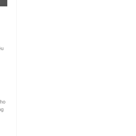
ệu
cho
ng