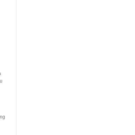
à
ểu
ăng