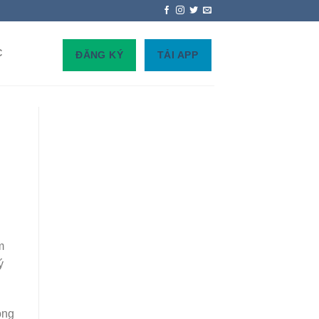
C
ĐĂNG KÝ
TẢI APP
m
ý
ông