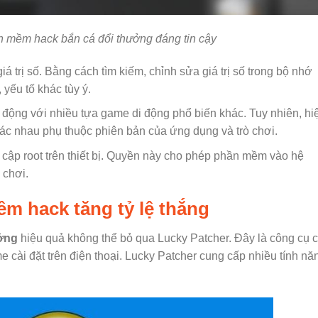
n mềm hack bắn cá đổi thưởng đáng tin cậy
á trị số. Bằng cách tìm kiếm, chỉnh sửa giá trị số trong bộ nhớ
 yếu tố khác tùy ý.
 động với nhiều tựa game di động phổ biến khác. Tuy nhiên, hi
ác nhau phụ thuộc phiên bản của ứng dụng và trò chơi.
 cập root trên thiết bị. Quyền này cho phép phần mềm vào hệ
 chơi.
m hack tăng tỷ lệ thắng
ưởng
hiệu quả không thể bỏ qua Lucky Patcher. Đây là công cụ 
cài đặt trên điện thoại. Lucky Patcher cung cấp nhiều tính nă