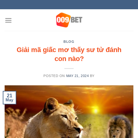
Skip
AY
to
content
BLOG
Giải mã giấc mơ thấy sư tử đánh
con nào?
POSTED ON
MAY 21, 2024
BY
21
May