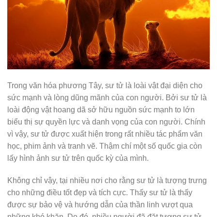
Trong văn hóa phương Tây, sư tử là loài vật đại diện cho
sức mạnh và lòng dũng mãnh của con người. Bởi sư tử là
loài động vật hoang dã sở hữu nguồn sức mạnh to lớn
biểu thị sự quyền lực và danh vọng của con người. Chính
vì vậy, sư tử được xuất hiện trong rất nhiều tác phẩm văn
học, phim ảnh và tranh vẽ. Thậm chí một số quốc gia còn
lấy hình ảnh sư tử trên quốc kỳ của mình.
Không chỉ vậy, tại nhiều nơi cho rằng sư tử là tượng trưng
cho những điều tốt đẹp và tích cực. Thấy sư tử là thấy
được sự bảo vệ và hướng dẫn của thần linh vượt qua
những khó khăn. Do đó, nhiều người đã đặt tượng sư tử