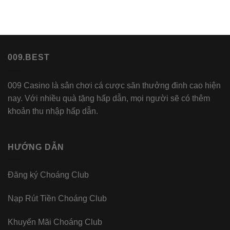
009.BEST
009 Casino là sân chơi cá cược săn thưởng đinh cao hiện
nay. Với nhiều quà tặng hấp dẫn, mọi người sẽ có thêm
khoản thu nhập hấp dẫn.
HƯỚNG DẪN
Đăng ký Choáng Club
Nạp Rút Tiền Choáng Club
Khuyến Mãi Choáng Club