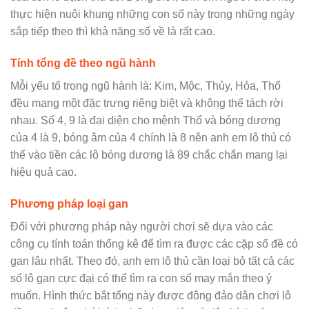
thực hiện nuôi khung những con số này trong những ngày
sắp tiếp theo thì khả năng số về là rất cao.
Tính tổng đề theo ngũ hành
Mỗi yếu tố trong ngũ hành là: Kim, Mộc, Thủy, Hỏa, Thổ
đều mang một đặc trưng riêng biệt và không thể tách rời
nhau. Số 4, 9 là đại diện cho mệnh Thổ và bóng dương
của 4 là 9, bóng âm của 4 chính là 8 nên anh em lô thủ có
thể vào tiền các lô bóng dương là 89 chắc chắn mang lại
hiệu quả cao.
Phương pháp loại gan
Đối với phương pháp này người chơi sẽ dựa vào các
công cụ tính toán thống kê để tìm ra được các cặp số đề có
gan lâu nhất. Theo đó, anh em lô thủ cần loại bỏ tất cả các
số lô gan cực đại có thể tìm ra con số may mắn theo ý
muốn. Hình thức bắt tổng này được đông đảo dân chơi lô