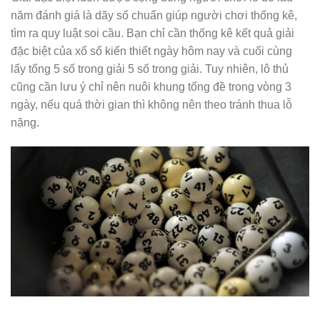
năm đánh giá là dãy số chuẩn giúp người chơi thống kê,
tìm ra quy luật soi cầu. Bạn chỉ cần thống kê kết quả giải
đặc biệt của xổ số kiến thiết ngày hôm nay và cuối cùng
lấy tổng 5 số trong giải 5 số trong giải. Tuy nhiên, lô thủ
cũng cần lưu ý chỉ nên nuôi khung tổng đề trong vòng 3
ngày, nếu quá thời gian thì không nên theo tránh thua lỗ
nặng.