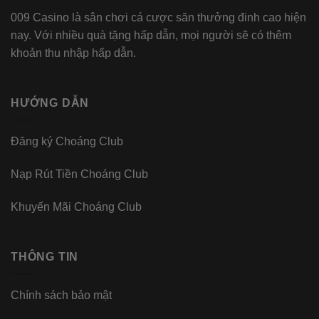
009 Casino là sân chơi cá cược săn thưởng đinh cao hiện
nay. Với nhiều quà tặng hấp dẫn, mọi người sẽ có thêm
khoản thu nhập hấp dẫn.
HƯỚNG DẪN
Đăng ký Choáng Club
Nạp Rút Tiền Choáng Club
Khuyến Mãi Choáng Club
THÔNG TIN
Chính sách bảo mật