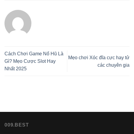
Cách Chơi Game Nổ Hũ Là
Mẹo chơi Xóc đĩa cực hay tử
Gì? Mẹo Cược Slot Hay
các chuyên gia
Nhất 2025
009.BEST