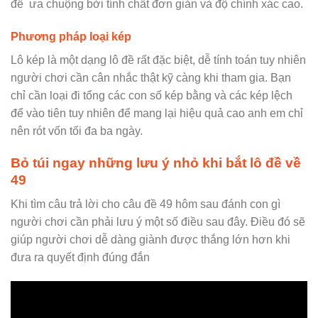
đề ưa chuộng bởi tính chất đơn giản và độ chính xác cao.
Phương pháp loại kép
Lô kép là một dạng lô đề rất đặc biệt, dễ tính toán tuy nhiên
người chơi cần cân nhắc thật kỹ càng khi tham gia. Bạn
chỉ cần loại đi tổng các con số kép bằng và các kép lệch
để vào tiên tuy nhiên để mang lại hiệu quả cao anh em chỉ
nên rót vốn tối đa ba ngày.
Bỏ túi ngay những lưu ý nhỏ khi bắt lô đề về
49
Khi tìm câu trả lời cho câu đề 49 hôm sau đánh con gì
người chơi cần phải lưu ý một số điều sau đây. Điều đó sẽ
giúp người chơi dễ dàng giành được thắng lớn hơn khi
đưa ra quyết định đúng đắn