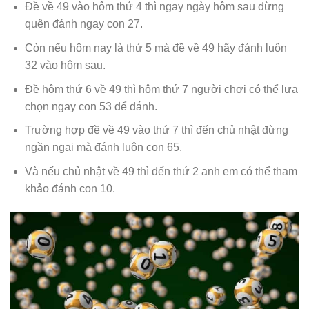
Đề về 49 vào hôm thứ 4 thì ngay ngày hôm sau đừng
quên đánh ngay con 27.
Còn nếu hôm nay là thứ 5 mà đề về 49 hãy đánh luôn
32 vào hôm sau.
Đề hôm thứ 6 về 49 thì hôm thứ 7 người chơi có thể lựa
chọn ngay con 53 để đánh.
Trường hợp đề về 49 vào thứ 7 thì đến chủ nhật đừng
ngần ngại mà đánh luôn con 65.
Và nếu chủ nhật về 49 thì đến thứ 2 anh em có thể tham
khảo đánh con 10.