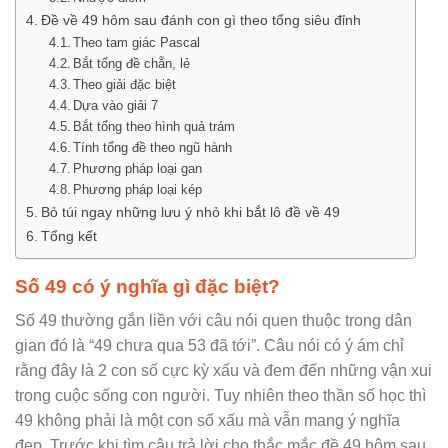
Đề về 49 hôm sau đánh con gì theo tổng siêu đỉnh
Theo tam giác Pascal
Bắt tổng đề chẵn, lẻ
Theo giải đặc biệt
Dựa vào giải 7
Bắt tổng theo hình quả trám
Tính tổng đề theo ngũ hành
Phương pháp loại gan
Phương pháp loại kép
Bỏ túi ngay những lưu ý nhỏ khi bắt lô đề về 49
Tổng kết
Số 49 có ý nghĩa gì đặc biệt?
Số 49 thường gắn liền với câu nói quen thuộc trong dân
gian đó là “49 chưa qua 53 đã tới”. Câu nói có ý ám chỉ
rằng đây là 2 con số cực kỳ xấu và đem đến những vận xui
trong cuộc sống con người. Tuy nhiên theo thần số học thì
49 không phải là một con số xấu mà vẫn mang ý nghĩa
đẹp. Trước khi tìm câu trả lời cho thắc mắc đề 49 hôm sau