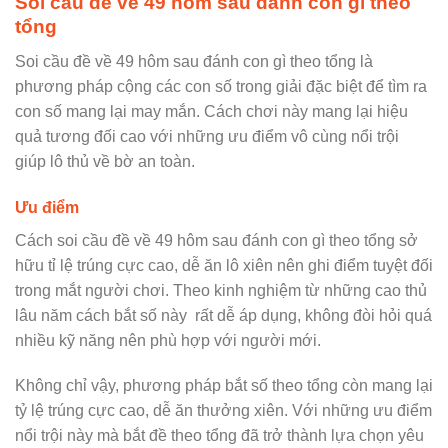
Soi cầu đề về 49 hôm sau đánh con gì theo
tổng
Soi cầu đề về 49 hôm sau đánh con gì theo tổng là
phương pháp cộng các con số trong giải đặc biệt để tìm ra
con số mang lại may mắn. Cách chơi này mang lại hiệu
quả tương đối cao với những ưu điểm vô cùng nổi trội
giúp lô thủ về bờ an toàn.
Ưu điểm
Cách soi cầu đề về 49 hôm sau đánh con gì theo tổng sở
hữu tỉ lệ trúng cực cao, dễ ăn lô xiên nên ghi điểm tuyệt đối
trong mắt người chơi. Theo kinh nghiệm từ những cao thủ
lâu năm cách bắt số này rất dễ áp dụng, không đòi hỏi quá
nhiều kỹ năng nên phù hợp với người mới.
Không chỉ vậy, phương pháp bắt số theo tổng còn mang lại
tỷ lệ trúng cực cao, dễ ăn thưởng xiên. Với những ưu điểm
nổi trội này mà bắt đề theo tổng đã trở thành lựa chọn yêu