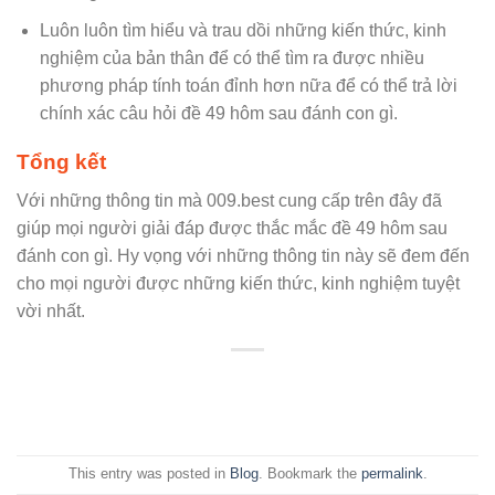
Luôn luôn tìm hiểu và trau dồi những kiến thức, kinh
nghiệm của bản thân để có thể tìm ra được nhiều
phương pháp tính toán đỉnh hơn nữa để có thể trả lời
chính xác câu hỏi đề 49 hôm sau đánh con gì.
Tổng kết
Với những thông tin mà 009.best cung cấp trên đây đã
giúp mọi người giải đáp được thắc mắc đề 49 hôm sau
đánh con gì. Hy vọng với những thông tin này sẽ đem đến
cho mọi người được những kiến thức, kinh nghiệm tuyệt
vời nhất.
This entry was posted in
Blog
. Bookmark the
permalink
.