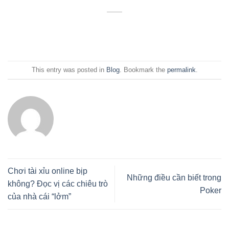
This entry was posted in
Blog
. Bookmark the
permalink
.
Chơi tài xỉu online bịp
Những điều cần biết trong
không? Đọc vị các chiêu trò
Poker
của nhà cái “lởm”