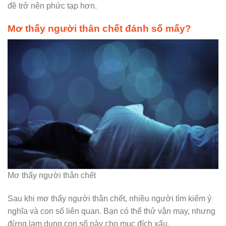
đề trở nên phức tạp hơn.
Mơ thấy người thân chết đánh số mấy?
Mơ thấy người thân chết
Sau khi mơ thấy người thân chết, nhiều người tìm kiếm ý
nghĩa và con số liên quan. Bạn có thể thử vận may, nhưng
đừng lạm dụng con số này cho mục đích xấu.