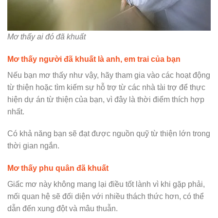
Mơ thấy ai đó đã khuất
Mơ thấy người đã khuất là anh, em trai của bạn
Nếu bạn mơ thấy như vậy, hãy tham gia vào các hoạt động
từ thiện hoặc tìm kiếm sự hỗ trợ từ các nhà tài trợ để thực
hiện dự án từ thiện của bạn, vì đây là thời điểm thích hợp
nhất.
Có khả năng bạn sẽ đạt được nguồn quỹ từ thiện lớn trong
thời gian ngắn.
Mơ thấy phu quân đã khuất
Giấc mơ này không mang lại điều tốt lành vì khi gặp phải,
mối quan hệ sẽ đối diện với nhiều thách thức hơn, có thể
dẫn đến xung đột và mâu thuẫn.