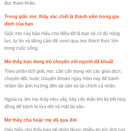
đọc tham khảo.
Trong giấc mơ, thấy xác chết là thành viên trong gia
đình của bạn
Giấc mơ này báo hiệu cho điều tốt là bạn sẽ có đủ năng
lực, tự tin và dũng cảm để vượt qua mọi thách thức lớn
trong cuộc sống.
Mơ thấy bạn đang trò chuyện với người đã khuất
Theo phân tích giấc mơ, cần cẩn trọng với các giao dịch,
chuyển đổi, hoặc chuyển khoản ngày hôm nay để tránh
nhầm lẫn ảnh hưởng đến tài sản và tài chính cá nhân.
Ngoài ra, khi mơ thấy như vậy, hãy cẩn thận khi ký kết hợp
đồng để tránh bị lừa dối và mất tài sản.
Mơ thấy cha hoặc mẹ đã qua đời
Dấu hiệu cho thấy bạn sẽ nhận được nhiều tin tức tích cực