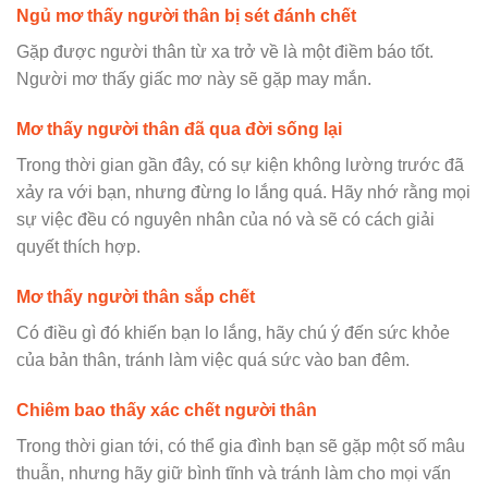
Ngủ mơ thấy người thân bị sét đánh chết
Gặp được người thân từ xa trở về là một điềm báo tốt.
Người mơ thấy giấc mơ này sẽ gặp may mắn.
Mơ thấy người thân đã qua đời sống lại
Trong thời gian gần đây, có sự kiện không lường trước đã
xảy ra với bạn, nhưng đừng lo lắng quá. Hãy nhớ rằng mọi
sự việc đều có nguyên nhân của nó và sẽ có cách giải
quyết thích hợp.
Mơ thấy người thân sắp chết
Có điều gì đó khiến bạn lo lắng, hãy chú ý đến sức khỏe
của bản thân, tránh làm việc quá sức vào ban đêm.
Chiêm bao thấy xác chết người thân
Trong thời gian tới, có thể gia đình bạn sẽ gặp một số mâu
thuẫn, nhưng hãy giữ bình tĩnh và tránh làm cho mọi vấn