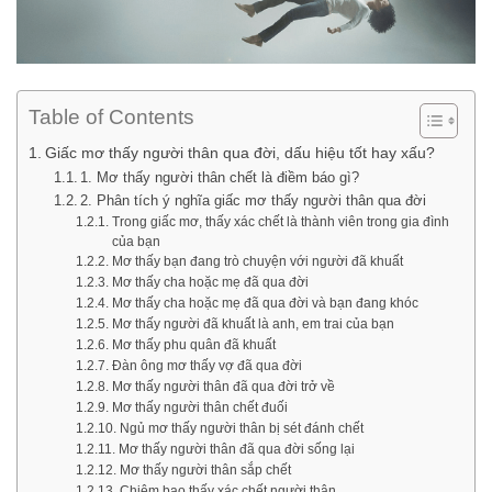
Table of Contents
Giấc mơ thấy người thân qua đời, dấu hiệu tốt hay xấu?
1. Mơ thấy người thân chết là điềm báo gì?
2. Phân tích ý nghĩa giấc mơ thấy người thân qua đời
Trong giấc mơ, thấy xác chết là thành viên trong gia đình
của bạn
Mơ thấy bạn đang trò chuyện với người đã khuất
Mơ thấy cha hoặc mẹ đã qua đời
Mơ thấy cha hoặc mẹ đã qua đời và bạn đang khóc
Mơ thấy người đã khuất là anh, em trai của bạn
Mơ thấy phu quân đã khuất
Đàn ông mơ thấy vợ đã qua đời
Mơ thấy người thân đã qua đời trở về
Mơ thấy người thân chết đuối
Ngủ mơ thấy người thân bị sét đánh chết
Mơ thấy người thân đã qua đời sống lại
Mơ thấy người thân sắp chết
Chiêm bao thấy xác chết người thân