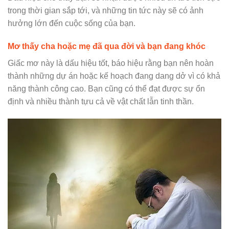
trong thời gian sắp tới, và những tin tức này sẽ có ảnh
hưởng lớn đến cuộc sống của bạn.
Mơ thấy cha hoặc mẹ đã qua đời và bạn đang khóc
Giấc mơ này là dấu hiệu tốt, báo hiệu rằng bạn nên hoàn
thành những dự án hoặc kế hoạch đang dang dở vì có khả
năng thành công cao. Bạn cũng có thể đạt được sự ổn
định và nhiều thành tựu cả về vật chất lẫn tinh thần.