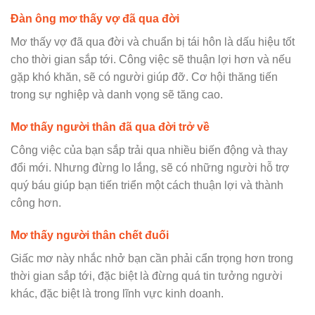
Đàn ông mơ thấy vợ đã qua đời
Mơ thấy vợ đã qua đời và chuẩn bị tái hôn là dấu hiệu tốt
cho thời gian sắp tới. Công việc sẽ thuận lợi hơn và nếu
gặp khó khăn, sẽ có người giúp đỡ. Cơ hội thăng tiến
trong sự nghiệp và danh vọng sẽ tăng cao.
Mơ thấy người thân đã qua đời trở về
Công việc của bạn sắp trải qua nhiều biến động và thay
đổi mới. Nhưng đừng lo lắng, sẽ có những người hỗ trợ
quý báu giúp bạn tiến triển một cách thuận lợi và thành
công hơn.
Mơ thấy người thân chết đuối
Giấc mơ này nhắc nhở bạn cần phải cẩn trọng hơn trong
thời gian sắp tới, đặc biệt là đừng quá tin tưởng người
khác, đặc biệt là trong lĩnh vực kinh doanh.