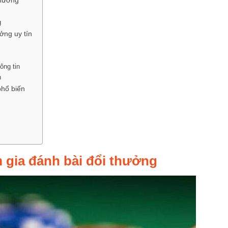
g
ởng uy tín
m
ông tin
n
phổ biến
am gia đánh bài đổi thưởng