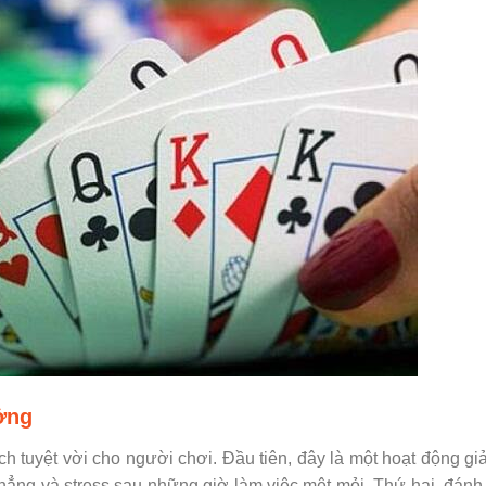
ưởng
 tuyệt vời cho người chơi. Đầu tiên, đây là một hoạt động giải
 thẳng và stress sau những giờ làm việc mệt mỏi. Thứ hai, đánh