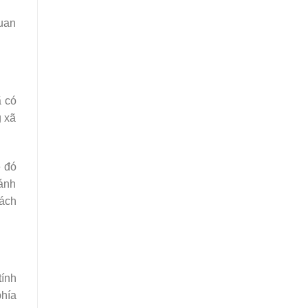
quan
ã có
g xã
e đó
đánh
ách
tính
phía