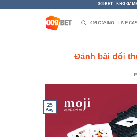
Skip
009BET - KHO GAME CASINO UY TÍ
to
content
009 CASINO
LIVE CA
Đánh bài đổi th
P
25
Aug