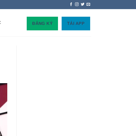
C
ĐĂNG KÝ
TẢI APP