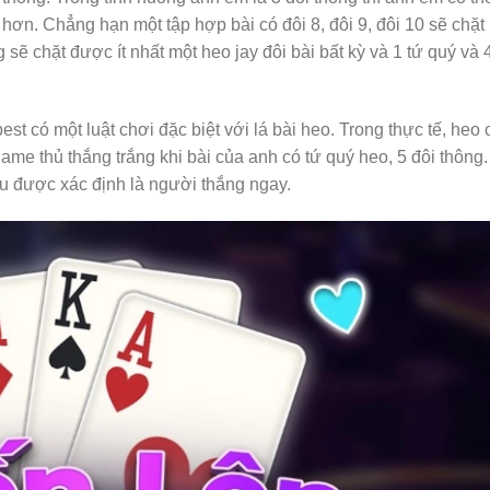
hơn. Chẳng hạn một tập hợp bài có đôi 8, đôi 9, đôi 10 sẽ chặt
 sẽ chặt được ít nhất một heo jay đôi bài bất kỳ và 1 tứ quý và 
best
có một luật chơi đặc biệt với lá bài heo. Trong thực tế, heo 
ame thủ thắng trắng khi bài của anh có tứ quý heo, 5 đôi thông.
u được xác định là người thắng ngay.