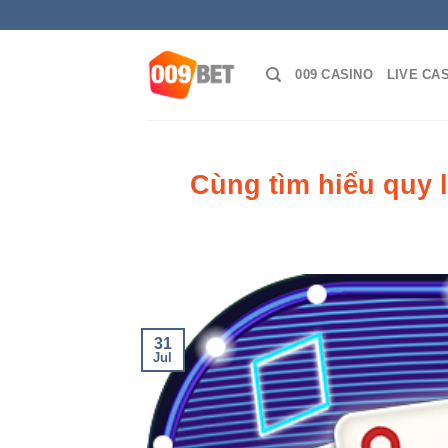
Skip
 LƯỢNG NHẤT HIỆN NAY
to
content
009 CASINO
LIVE CA
Cùng tìm hiểu quy l
31
Jul