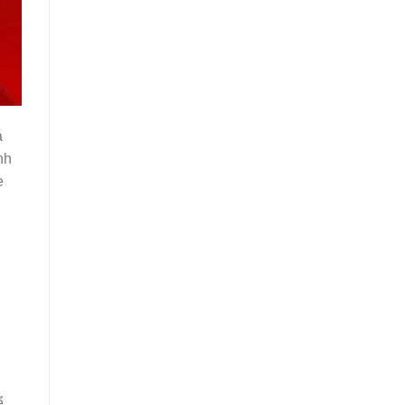
á
nh
e
ể