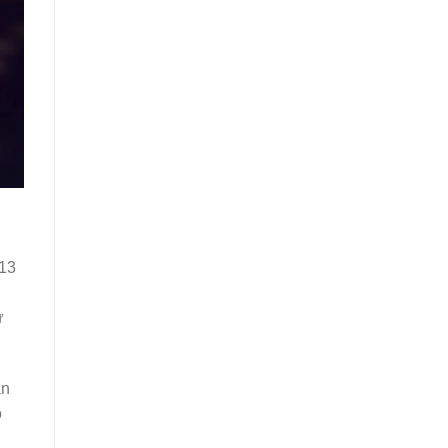
 13
ừ
ân
ó