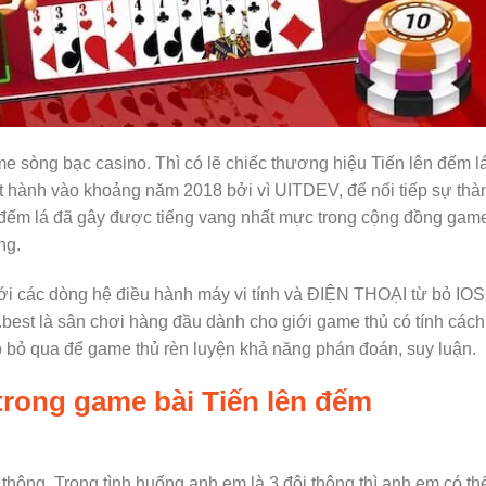
me sòng bạc casino. Thì có lẽ chiếc thương hiệu Tiến lên đếm l
t hành vào khoảng năm 2018 bởi vì UITDEV, để nối tiếp sự thà
ên đếm lá đã gây được tiếng vang nhất mực trong cộng đồng gam
ng.
ới các dòng hệ điều hành máy vi tính và ĐIỆN THOẠI từ bỏ IOS
.best
là sân chơi hàng đầu dành cho giới game thủ có tính cách
o bỏ qua để game thủ rèn luyện khả năng phán đoán, suy luận.
 trong game bài Tiến lên đếm
 thông. Trong tình huống anh em là 3 đôi thông thì anh em có th