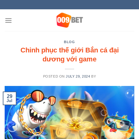
Skip
AY
to
content
BLOG
Chinh phục thế giới Bắn cá đại
dương với game
POSTED ON
JULY 29, 2024
BY
29
Jul