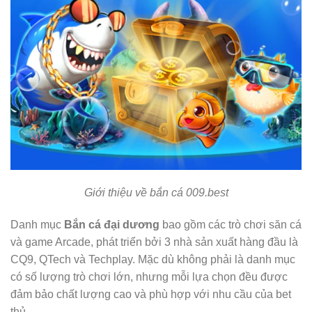
Giới thiệu về bắn cá 009.best
Danh mục
Bắn cá đại dương
bao gồm các trò chơi săn cá
và game Arcade, phát triển bởi 3 nhà sản xuất hàng đầu là
CQ9, QTech và Techplay. Mặc dù không phải là danh mục
có số lượng trò chơi lớn, nhưng mỗi lựa chọn đều được
đảm bảo chất lượng cao và phù hợp với nhu cầu của bet
thủ.