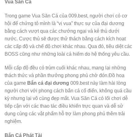
Vua Săn Cá
Trong game Vua Săn Cá của 009.best, người chơi có cơ
hội để chứng tỏ mình là “vị vua” thực sự của đại dương
bằng cách vượt qua các chướng ngại và kẻ thù dưới
nước. Cược thủ sẽ được thử thách bằng cách kích hoạt
các cấp độ và chế độ chơi khác nhau. Qua đó, tiêu diệt các
BOSS cũng như những loài cá hiếm do hệ thống yêu cầu.
Mỗi cấp độ đều có trùm cuối khác nhau, mang lại những
thách thức và phần thưởng phong phú chờ đón.Đồ hoạ
của game
Bắn cá đại dương
009.best này làm hài lòng
người chơi với phong cách bắn cá cổ điển, không quá cầu
kỳ nhưng lại vô cùng đẹp mắt. Vua Săn Cá có lối chơi dễ
tiếp cận với các thao tác điều khiển trực quan và dễ sử
dụng cùng các vật phẩm hỗ trợ làm phong phú thêm trải
nghiệm.
Bắn Cá Phát Tài