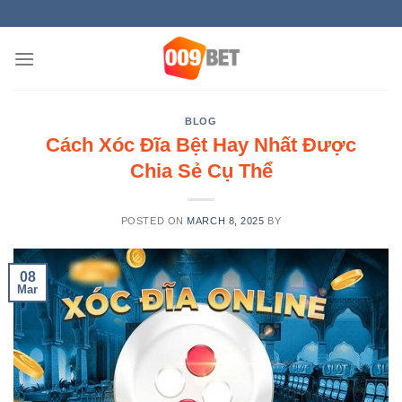
Skip
AY
to
content
BLOG
Cách Xóc Đĩa Bệt Hay Nhất Được
Chia Sẻ Cụ Thể
POSTED ON
MARCH 8, 2025
BY
08
Mar