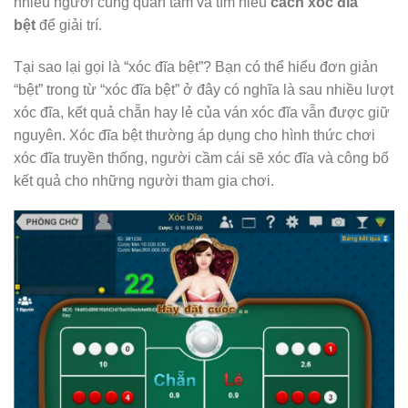
nhiều người cũng quan tâm và tìm hiểu
cách xóc đĩa
bệt
để giải trí.
Tại sao lại gọi là “xóc đĩa bệt”? Bạn có thể hiểu đơn giản
“bệt” trong từ “xóc đĩa bệt” ở đây có nghĩa là sau nhiều lượt
xóc đĩa, kết quả chẵn hay lẻ của ván xóc đĩa vẫn được giữ
nguyên. Xóc đĩa bệt thường áp dụng cho hình thức chơi
xóc đĩa truyền thống, người cầm cái sẽ xóc đĩa và công bố
kết quả cho những người tham gia chơi.