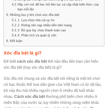
Hãy cởi mở để học hỏi liên tục và cập nhật kiến ​​thức của
bạn mỗi lần
Những lưu ý khi chơi xóc đĩa bệt
1. Lựa chọn nhà cái uy tín
2. Không nên nạp nhiều tiền trên mạng
3. Bỏ qua tùy chọn thanh toán cao
4. Phân tích và quản lý vốn
Kết luận
Xóc đĩa bệt là gì?
Để biết
cách xóc đĩa bệt
thế nào đầu tiên bạn cần hiểu
xóc đĩa bệt (hay xóc dĩa bệt) là gì?
Xóc đĩa nói chung và xóc đĩa bệt nói riêng là một trò chơi
cờ bạc thuộc thể loại dân gian của Việt Nam có từ rất lâu,
trò này thu hút nhiều người chơi ở nhiều độ tuổi khác
nhau.
Cách xóc đĩa bệt
thường phổ biến chơi nhiều ở
miền Bắc của nước ta, tuy nhiên những vùng miền khác