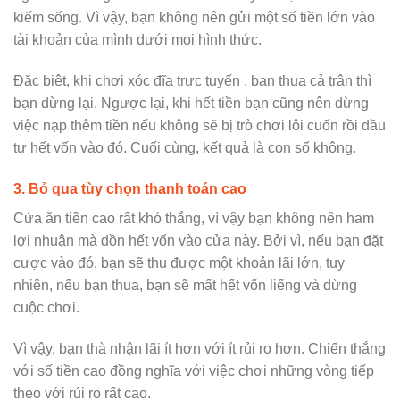
kiếm sống. Vì vậy, bạn không nên gửi một số tiền lớn vào
tài khoản của mình dưới mọi hình thức.
Đặc biệt, khi chơi xóc đĩa trực tuyến , bạn thua cả trận thì
bạn dừng lại. Ngược lại, khi hết tiền bạn cũng nên dừng
việc nạp thêm tiền nếu không sẽ bị trò chơi lôi cuốn rồi đầu
tư hết vốn vào đó. Cuối cùng, kết quả là con số không.
3. Bỏ qua tùy chọn thanh toán cao
Cửa ăn tiền cao rất khó thắng, vì vậy bạn không nên ham
lợi nhuận mà dồn hết vốn vào cửa này. Bởi vì, nếu bạn đặt
cược vào đó, bạn sẽ thu được một khoản lãi lớn, tuy
nhiên, nếu bạn thua, bạn sẽ mất hết vốn liếng và dừng
cuộc chơi.
Vì vậy, bạn thà nhận lãi ít hơn với ít rủi ro hơn. Chiến thắng
với số tiền cao đồng nghĩa với việc chơi những vòng tiếp
theo với rủi ro rất cao.