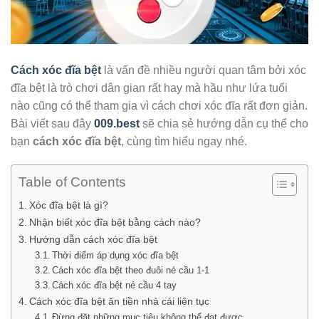
Cách xóc đĩa bệt
là vấn đề nhiều người quan tâm bởi xóc
đĩa bệt là trò chơi dân gian rất hay mà hầu như lứa tuổi
nào cũng có thể tham gia vì cách chơi xóc đĩa rất đơn giản.
Bài viết sau đây
009.best
sẽ chia sẻ hướng dẫn cụ thể cho
bạn
cách xóc đĩa bệt
, cùng tìm hiểu ngay nhé.
Table of Contents
Xóc đĩa bệt là gì?
Nhận biết xóc đĩa bệt bằng cách nào?
Hướng dẫn cách xóc đĩa bệt
Thời điểm áp dụng xóc đĩa bệt
Cách xóc đĩa bệt theo đuôi né cầu 1-1
Cách xóc đĩa bệt né cầu 4 tay
Cách xóc đĩa bệt ăn tiền nhà cái liên tục
Đừng đặt những mục tiêu không thể đạt được