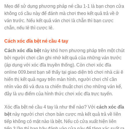
Mẹo để sử dụng phương pháp né cầu 1-1 là bạn chọn cửa
không có cầu này để đánh mà chơi theo kết quả trả về ở
ván trước. Nếu kết quả ván chơi là chẵn thì bạn cược
chẵn, nếu lẻ thì cược lẻ.
Cách xóc đĩa bệt né cầu 4 tay
Cách xóc đĩa bệt
này khó hơn phương pháp trên một chút
bởi người chơi cần ghi nhớ kết quả của những ván trước
(áp dụng với xóc đĩa truyền thống). Còn chơi xóc đĩa
online 009.best bạn sẽ thấy tại giao diện trò chơi nhà cái ẽ
hiển thị kết quả ngay trên màn hình, người chơi chỉ cần
nhìn vào đó và đưa ra chiến thuật chơi cho những ván kế,
đây là ưu điểm của hình thức chơi xóc đĩa trực tuyến.
Xóc đĩa bệt né cầu 4 tay là như thế nào? Với
cách xóc đĩa
bệt
này người chơi chọn bàn cược mà kết quả trả về liên
tiếp không có mặt nào là bệt. Nếu có cửa xuất hiện liên
tiếp 3 lần thì bạn hãy đánh vào cửa này để tăng xác suất ra