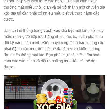
và phù hợp với kiến ​​thức của bạn. Dự đoán chính xác
thường mất nhiều thời gian và để trở thành một chuyên gia
xóc đĩa thì cần phải có nhiều hiểu biết và thực hành các
cược.
Bạn có thể thắng trong
cách xóc đĩa bệt
một lần nhờ may
mắn, nhưng để tiếp tục thắng nhiều lần, bạn cần phải trau
dồi kỹ năng của mình. Điều này có nghĩa là bạn không cần
phải đặt ra các mục tiêu có thể đạt được và không mong
đợi chiến thắng mọi lúc. Bạn phải thực tế, biết kiểm soát
cảm xúc của mình và đặt ra những mục tiêu có thể đạt
được.