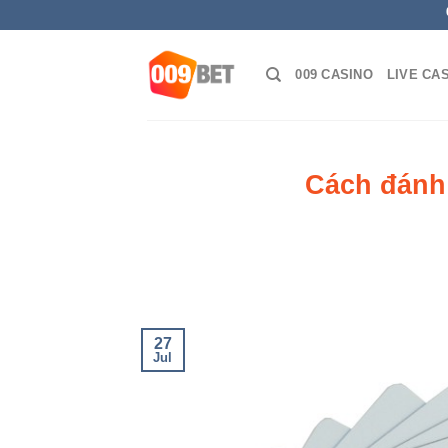
Skip
009BET - KH
to
content
009 CASINO
LIVE CA
Cách đánh 
27
Jul