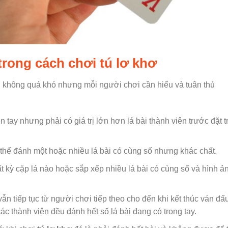
trong cách chơi tú lơ khơ
 không quá khó nhưng mỗi người chơi cần hiểu và tuân thủ
n tay nhưng phải có giá trị lớn hơn lá bài thành viên trước đặt t
 thể đánh một hoặc nhiều lá bài có cùng số nhưng khác chất.
t kỳ cặp lá nào hoặc sắp xếp nhiều lá bài có cùng số và hình ả
ẫn tiếp tục từ người chơi tiếp theo cho đến khi kết thúc ván đấu
 các thành viên đều đánh hết số lá bài đang có trong tay.