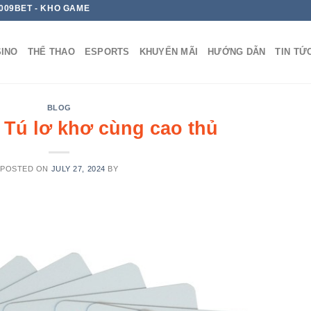
O GAME CASINO UY TÍN, CHẤT LƯỢNG NHẤT HIỆN NAY
SINO
THỂ THAO
ESPORTS
KHUYẾN MÃI
HƯỚNG DẪN
TIN TỨ
BLOG
Tú lơ khơ cùng cao thủ
POSTED ON
JULY 27, 2024
BY