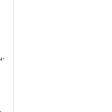
rên
nh
.