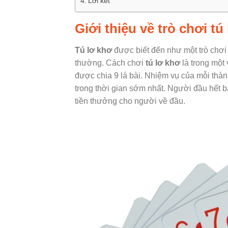
Lời kết
Giới thiệu về trò chơi tú
Tú lơ khơ
được biết đến như một trò chơi
thường. Cách chơi
tú lơ khơ
là trong một
được chia 9 lá bài. Nhiệm vụ của mỗi thành
trong thời gian sớm nhất. Người đầu hết b
tiền thưởng cho người về đầu.