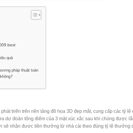
t
 009.best
 hiệu quả
phương pháp thuật toán
k không?
phát triển trên nền tảng đồ họa 3D đẹp mắt, cung cấp các tỷ lệ
ra dự đoán tổng điểm của 3 mặt xúc xắc sau khi chúng được lắ
 sẽ nhận được tiền thưởng từ nhà cái theo đúng tỷ lệ thưởng 