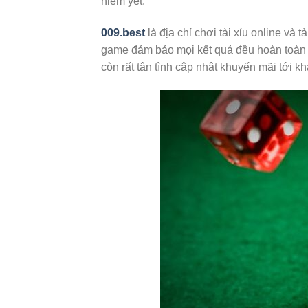
niêm yết.
009.best
là địa chỉ chơi tài xỉu online và 
game đảm bảo mọi kết quả đều hoàn toàn 
còn rất tận tình cập nhật khuyến mãi tới k