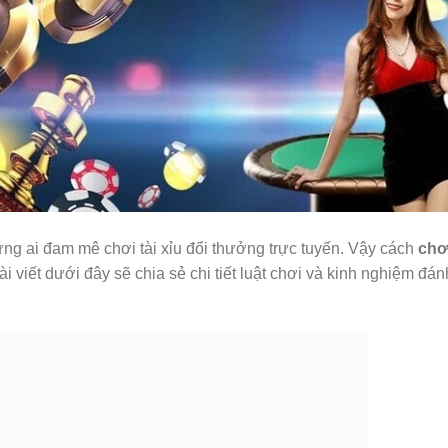
ững ai đam mê chơi tài xỉu đổi thưởng trực tuyến. Vậy cách
chơ
 viết dưới đây sẽ chia sẻ chi tiết luật chơi và kinh nghiệm đán