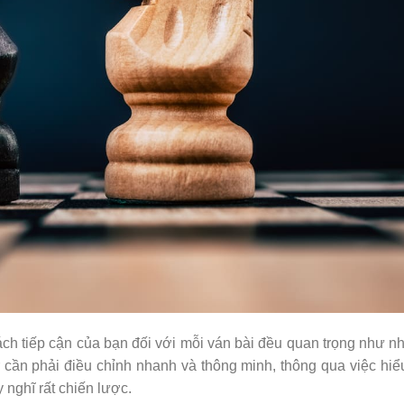
 cách tiếp cận của bạn đối với mỗi ván bài đều quan trọng như n
 cần phải điều chỉnh nhanh và thông minh, thông qua việc hiể
 nghĩ rất chiến lược.