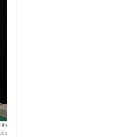
hiến
tiếp