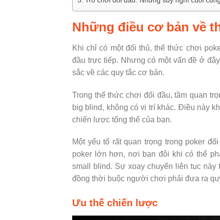
Những điều cơ bản về th
Khi chỉ có một đối thủ, thể thức chơi pok
đầu trực tiếp. Nhưng có một vấn đề ở đây:
sắc về các quy tắc cơ bản.
Trong thể thức chơi đối đầu, tầm quan trọn
big blind, không có vị trí khác. Điều này 
chiến lược tổng thể của bạn.
Một yếu tố rất quan trọng trong poker đối
poker lớn hơn, nơi bạn đôi khi có thể phả
small blind. Sự xoay chuyển liên tục này
đồng thời buộc người chơi phải đưa ra quy
Ưu thế chiến lược