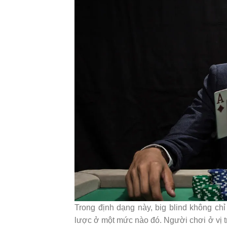
Trong định dạng này, big blind không chỉ
lược ở một mức nào đó. Người chơi ở vị tr