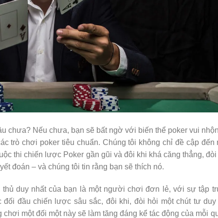
đầu chưa? Nếu chưa, bạn sẽ bất ngờ với biến thể poker vui nhộ
các trò chơi poker tiêu chuẩn. Chúng tôi không chỉ đề cập đến
ộc thi chiến lược Poker gần gũi và đôi khi khá căng thẳng, đòi
yết đoán – và chúng tôi tin rằng bạn sẽ thích nó.
i thủ duy nhất của bạn là một người chơi đơn lẻ, với sự tập t
 đối đầu chiến lược sâu sắc, đôi khi, đòi hỏi một chút tư duy
g chơi một đối một này sẽ làm tăng đáng kể tác động của mỗi q