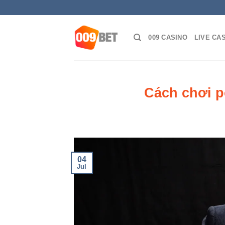
Skip
 LƯỢNG NHẤT HIỆN NAY
to
content
009 CASINO
LIVE CA
Cách chơi p
04
Jul