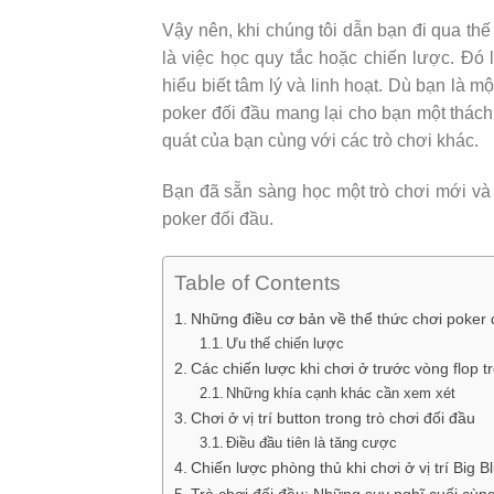
Vậy nên, khi chúng tôi dẫn bạn đi qua thế
là việc học quy tắc hoặc chiến lược. Đó 
hiểu biết tâm lý và linh hoạt. Dù bạn là 
poker đối đầu mang lại cho bạn một thách 
quát của bạn cùng với các trò chơi khác.
Bạn đã sẵn sàng học một trò chơi mới và 
poker đối đầu.
Table of Contents
Những điều cơ bản về thể thức chơi poker 
Ưu thế chiến lược
Các chiến lược khi chơi ở trước vòng flop t
Những khía cạnh khác cần xem xét
Chơi ở vị trí button trong trò chơi đối đầu
Điều đầu tiên là tăng cược
Chiến lược phòng thủ khi chơi ở vị trí Big Bl
Trò chơi đối đầu: Những suy nghĩ cuối cùn