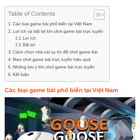
Table of Contents
Các loại game bài phổ biến tại Việt Nam
Lợi ích và bất lợi khi chơi game bài trực tuyến
Lợi ích:
Bất lợi:
Cách chọn nhà cái uy tín để chơi game bài
Mẹo chơi game bài trực tuyến hiệu quả
Những lưu ý khi chơi game bài trực tuyến
Kết luận
Các loại game bài phổ biến tại Việt Nam