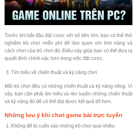
Trước khi bắt đầu đặt cược với số tiền lớn, bạn có thể thử
nghiệm trò chơi miễn phí để làm quen với tính năng và
cách chơi của trò chơi đó. Điều này giúp bạn có thể đưa ra
quyết định chính xác hơn trong việc đặt cược.
Tìm hiểu về chiến thuật và kỹ năng chơi
Mỗi trò chơi đều có những chiến thuật và kỹ năng riêng. Vì
vậy, bạn cần phải tìm hiểu và rèn luyện những chiến thuật
và kỹ năng đó để có thể đạt được kết quả tốt hơn.
Những lưu ý khi chơi game bài trực tuyến
Không để bị cuốn vào những trò chơi quá nhiều