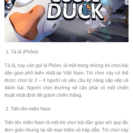
Tá lả (Phỏm)
Tá lả, hay còn gọi là Phỏm, là một trong những trò chơi bài
dân gian phổ biến nhất tại Việt Nam. Trò chơi này có thể
được chơi từ 2 – 4 người và yêu cầu kỹ năng sắp xếp và
đánh bài. Người chơi thường sẽ cần phải có một chiến
thuật nhất định để giành chiến thắng.
Tiến lên miền Nam
Tiến lên miền Nam là một trò chơi bài dân gian với quy tắc
đơn giản nhưng lại rất mạo hiểm và hấp dẫn. Trò chơi này