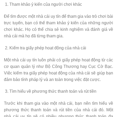
Tham khảo ý kiến của người chơi khác
Để tìm được một nhà cái uy tín để tham gia vào trò chơi bài
trực tuyến, bạn có thể tham khảo ý kiến của những người
chơi khác. Họ có thể chia sẻ kinh nghiệm và đánh giá về
nhà cái mà họ đã từng tham gia.
Kiểm tra giấy phép hoạt động của nhà cái
Một nhà cái uy tín luôn phải có giấy phép hoạt động từ các
cơ quan quản lý như Bộ Công Thương hay Cục Cờ Bạc.
Việc kiểm tra giấy phép hoạt động của nhà cái sẽ giúp bạn
đảm bảo tính pháp lý và an toàn trong việc đặt cược.
Tìm hiểu về phương thức thanh toán và rút tiền
Trước khi tham gia vào một nhà cái, bạn nên tìm hiểu về
phương thức thanh toán và rút tiền của nhà cái đó. Một
nhà cái uy tín sẽ có nhiều phương thức thanh toán đa