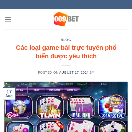
Skip
AY
to
content
BLOG
Các loại game bài trực tuyến phổ
biến được yêu thích
POSTED ON
AUGUST 17, 2024
BY
17
Aug