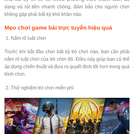
dạng và rút tiền nhanh chóng, đảm bảo cho người chơi
không gặp phải bất kỳ khó khăn nào.
Mẹo chơi game bài trực tuyến hiệu quả
Nắm rõ luật chơi
Trước khi bắt đầu chơi bất kỳ trò chơi nào, bạn cần phải
nắm rõ luật chơi của trò chơi đó. Điều này giúp bạn có thể
áp dụng chiến thuật và đưa ra quyết định tốt hơn trong quá
trình chơi.
Thử nghiệm trò chơi miễn phí