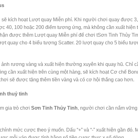
us
ơi sẽ kích hoạt Lượt quay Miễn phí. Khi người chơi quay được 3,
ợc 40, 100 hoặc 200 điểm tương ứng, mà không cần xuất hiện 
hận được thêm Lượt quay Miễn phí để chơi tSơn Tinh Thủy Tin
lượt quay cho 4 biểu tượng Scatter. 20 lượt quay cho 5 biểu tư
 ảnh rương vàng và xuất hiện thường xuyên khi quay hũ. Chỉ c
ông cần xuất hiện trên cùng một hàng, sẽ kích hoạt Cơ chế Bon
ơi sẽ được tặng thêm tiền vàng và có cơ hội thắng cao hơn.
nh thuỷ tinh
am gia trò chơi
Sơn Tinh Thủy Tinh
, người chơi cần nắm vững
hỉnh mức cược theo ý muốn. Dấu “+” và “-” xuất hiện gần đó. 
 cược mỗi ván được tính bằng số tiền cược thực x số dòng.