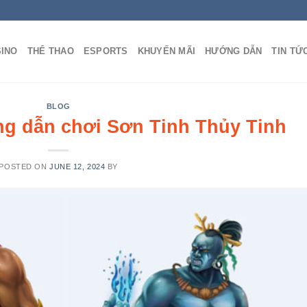
SINO
THỂ THAO
ESPORTS
KHUYẾN MÃI
HƯỚNG DẪN
TIN TỨ
BLOG
ớng dẫn chơi Sơn Tinh Thủy Tinh
POSTED ON
JUNE 12, 2024
BY