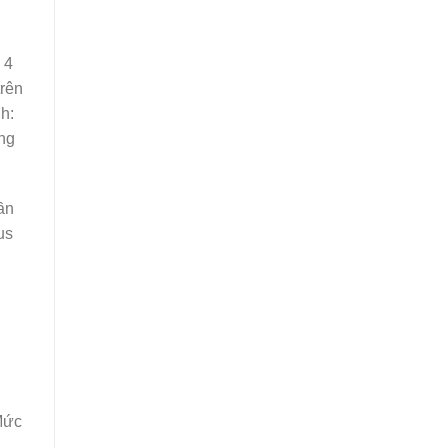
 4
trên
h:
ợng
ần
us
Mức