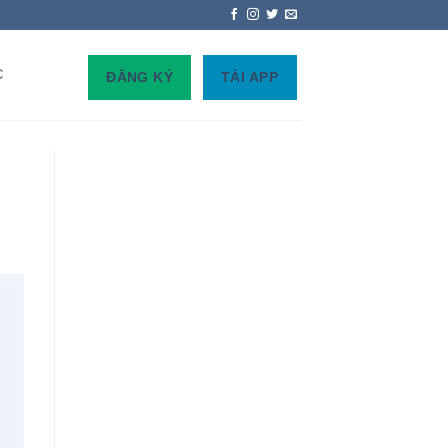
C
ĐĂNG KÝ
TẢI APP