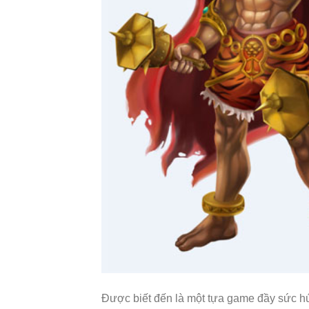
Được biết đến là một tựa game đầy sức h