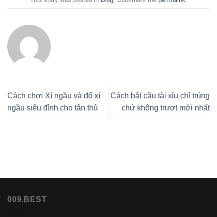
Cách chơi Xí ngầu và đổ xí
Cách bắt cầu tài xỉu chỉ trúng
ngầu siêu đỉnh cho tân thủ
chứ không trượt mới nhất
009.BEST