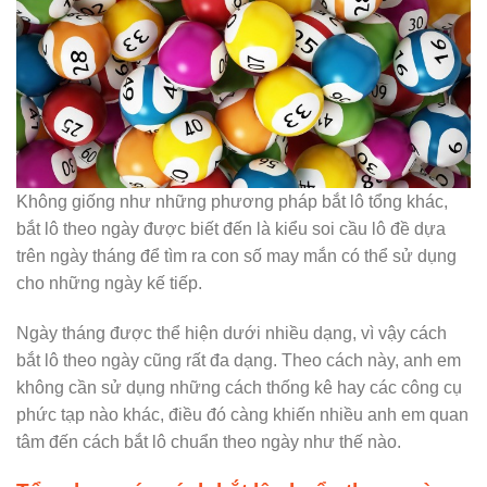
Không giống như những phương pháp bắt lô tổng khác,
bắt lô theo ngày được biết đến là kiểu soi cầu lô đề dựa
trên ngày tháng để tìm ra con số may mắn có thể sử dụng
cho những ngày kế tiếp.
Ngày tháng được thể hiện dưới nhiều dạng, vì vậy cách
bắt lô theo ngày cũng rất đa dạng. Theo cách này, anh em
không cần sử dụng những cách thống kê hay các công cụ
phức tạp nào khác, điều đó càng khiến nhiều anh em quan
tâm đến cách bắt lô chuẩn theo ngày như thế nào.