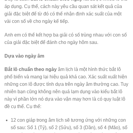
áp dụng. Cụ thể, cách này yêu cầu quan sát kết quả của
giải đặc biệt để từ đó có thể nhận định xác suất của một
vài con số về cho ngày kế tiếp.
Anh em có thể kết hợp ba giải có số trùng nhau với con số
của giải đặc biệt để đánh cho ngày hôm sau.
Dựa vào ngày âm
Bắt lô chuẩn theo ngày
âm lịch là một hình thức bắt lô
phổ biến và mang lại hiệu quả khá cao. Xác suất xuất hiện
những con lô được tính dựa trên ngày âm thường cao. Tuy
nhiên bạn cũng không nên quá lạm dụng vào kiểu bắt lô
này vì phần lớn nó dựa vào vận may hơn là có quy luật lô
đề cụ thể. Cụ thể:
12 con giáp trong âm lịch sẽ tương ứng với những con
số sau: Số 1 (Tý), số 2 (Sửu), số 3 (Dần), số 4 (Mão), số