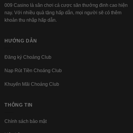
009 Casino là sân chơi cá cược săn thưởng đinh cao hiện
nay. Với nhiều quà tặng hấp dẫn, mọi người sẽ có thêm
khoản thu nhập hấp dẫn.
HƯỚNG DẪN
Đăng ký Choáng Club
Nạp Rút Tiền Choáng Club
Khuyến Mãi Choáng Club
THÔNG TIN
Chính sách bảo mật