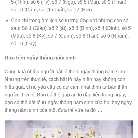
5 (Thìn), số 6 (Tỵ), số 7 (Ngọ), số 8 (Mùi), số 9 (Thân),
số 10 (Dậu), số 11 (Tuất), số 12 (Hợi).
Can chi trong âm lịch sẽ tương ứng với những con số
sau: Số 1 (Giáp), số 2 (ất), số 3 (Bính), số 4 (Đinh), số 5
(Mậu), số 6 (Kỷ), số 7 (Canh), số 8 (Tân), số 9 (Nhâm),
số 10 (Quý).
Dựa trên ngày tháng năm sinh
Cũng khá nhiều người bắt lô theo ngày tháng năm sinh.
Nhưng trên thực tế, cách bắt lô này hiện nay không còn
hiệu quả, vì nó yêu cầu có dự cảm nhất định từ bản thân
người chơi lô. Bạn có thể gặp ai đó đầu tiên trong ngày,
bạn có thể bắt lô từ ngày tháng năm sinh của họ, hay ngày
tháng năm sinh của một đứa trẻ vừa ra đời…