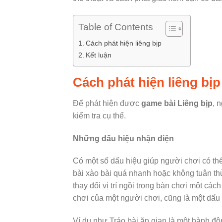
Table of Contents
Cách phát hiện liêng bịp
Kết luận
Cách phát hiện liêng bịp
Để phát hiện được
game bài Liêng bịp
, 
kiểm tra cụ thể.
Những dấu hiệu nhận diện
Có một số dấu hiệu giúp người chơi có thể 
bài xào bài quá nhanh hoặc không tuân thủ
thay đổi vị trí ngồi trong bàn chơi một cá
chơi của một người chơi, cũng là một dấu
Ví dụ như Tráo bài ăn gian là một hành độn