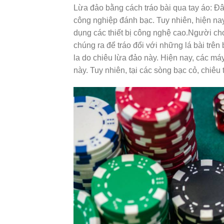
Lừa đảo bằng cách tráo bài qua tay áo: Đâ
công nghiệp đánh bạc. Tuy nhiên, hiện nay
dụng các thiết bị công nghệ cao.Người chơi
chúng ra để tráo đổi với những lá bài trên 
la do chiêu lừa đảo này. Hiện nay, các má
này. Tuy nhiên, tại các sòng bạc cỏ, chiê