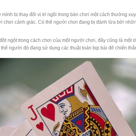
y mình bị thay đổi vị trí ngồi trong bàn chơi một cách thường xu
i chơi cảnh giác. Có thể người chơi đang bị đánh lừa bởi nhữ
 đột ngột trong cách chơi của một người chơi, đây cũng là một 
thể người đó đang sử dụng các thuật toán bịp bài để chiến thắ