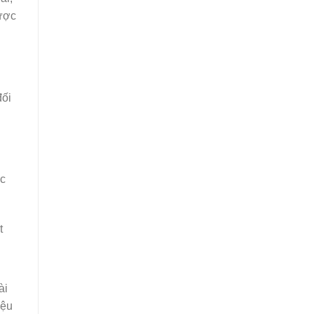
được
đối
ớc
t
ài
iệu