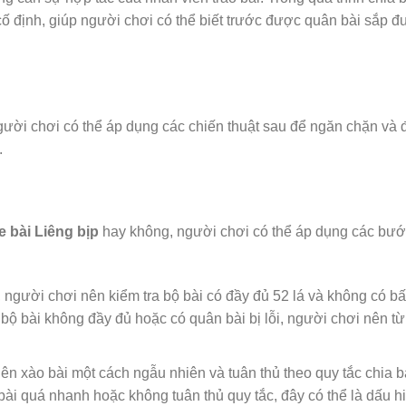
í cố định, giúp người chơi có thể biết trước được quân bài sắp 
người chơi có thể áp dụng các chiến thuật sau để ngăn chặn và 
.
 bài Liêng bịp
hay không, người chơi có thể áp dụng các bư
, người chơi nên kiểm tra bộ bài có đầy đủ 52 lá và không có bấ
a bộ bài không đầy đủ hoặc có quân bài bị lỗi, người chơi nên từ
ên xào bài một cách ngẫu nhiên và tuân thủ theo quy tắc chia b
ài quá nhanh hoặc không tuân thủ quy tắc, đây có thể là dấu h