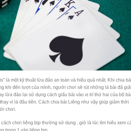
is” là một kỹ thuật lừa đảo an toàn và hiệu quả nhất. Khi chia bà
 khi đến lượt của mình, người chơi sẽ rút những lá bài đã giấ
ay lừa đảo lại sử dụng cách giấu bài vào vị trí thứ hai của bộ bà
 thay vì lá đầu tiên. Cách chia bài Liêng như vậy giúp giảm thời
ời chơi.
c cách chơi liêng bịp thường sử dụng , giờ là lúc tìm hiểu xem c
g trong 1 ván liêng bịp.