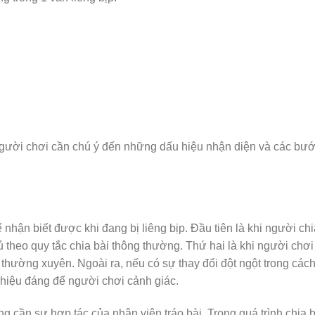
người chơi cần chú ý đến những dấu hiệu nhận diện và các bư
nhận biết được khi đang bị liêng bịp. Đầu tiên là khi người chi
 theo quy tắc chia bài thông thường. Thứ hai là khi người chơi
ch thường xuyên. Ngoài ra, nếu có sự thay đổi đột ngột trong các
 hiệu đáng để người chơi cảnh giác.
g cần sự hợp tác của nhân viên tráo bài. Trong quá trình chia b