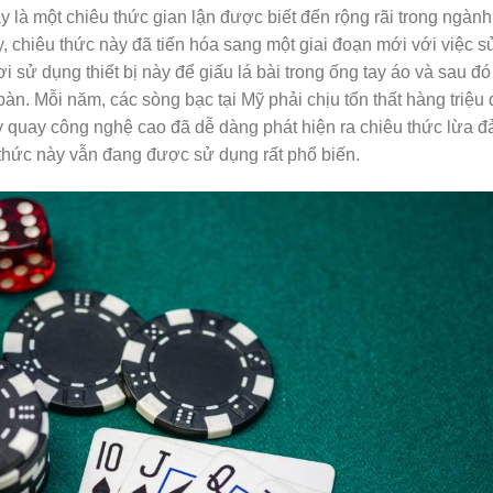
y là một chiêu thức gian lận được biết đến rộng rãi trong ngành
, chiêu thức này đã tiến hóa sang một giai đoạn mới với việc s
 sử dụng thiết bị này để giấu lá bài trong ống tay áo và sau đó
bàn. Mỗi năm, các sòng bạc tại Mỹ phải chịu tổn thất hàng triệu 
y quay công nghệ cao đã dễ dàng phát hiện ra chiêu thức lừa đ
u thức này vẫn đang được sử dụng rất phổ biến.