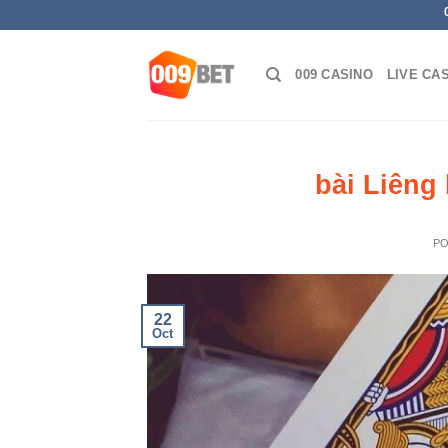
Skip
009BET - KHO G
to
content
009 CASINO
LIVE CA
bài Liêng 
P
22
Oct