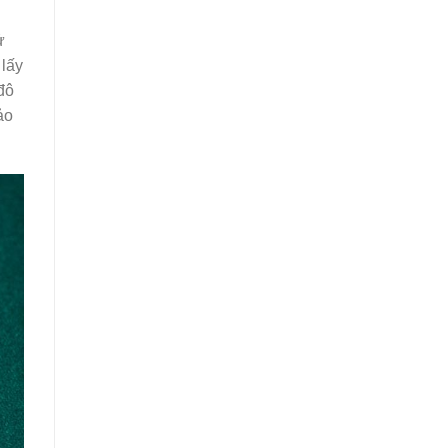
ử
 lấy
đô
ảo