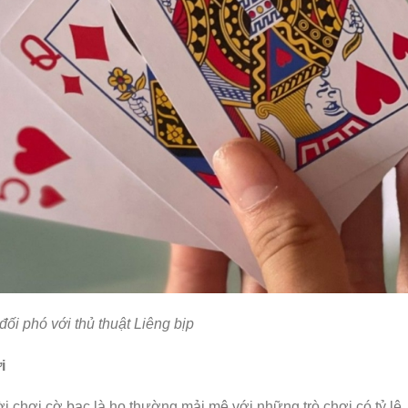
ối phó với thủ thuật Liêng bịp
i
 chơi cờ bạc là họ thường mải mê với những trò chơi có tỷ lệ