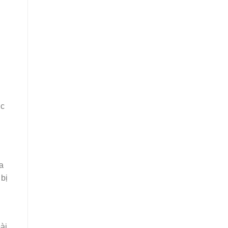
ớc
a
 bị
h
ài,