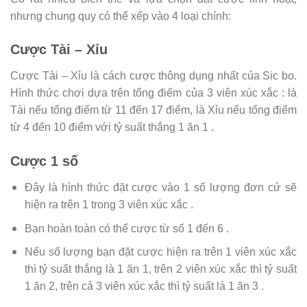
nhưng chung quy có thể xếp vào 4 loại chính:
Cược Tài – Xỉu
Cược Tài – Xỉu là cách cược thông dụng nhất của Sic bo.
Hình thức chơi dựa trên tổng điểm của 3 viên xúc xắc : là
Tài nếu tổng điểm từ 11 đến 17 điểm, là Xỉu nếu tổng điểm
từ 4 đến 10 điểm với tỷ suất thắng 1 ăn 1 .
Cược 1 số
Đây là hình thức đặt cược vào 1 số lượng đơn cử sẽ
hiện ra trên 1 trong 3 viên xúc xắc .
Bạn hoàn toàn có thể cược từ số 1 đến 6 .
Nếu số lượng bạn đặt cược hiện ra trên 1 viên xúc xắc
thì tỷ suất thắng là 1 ăn 1, trên 2 viên xúc xắc thì tỷ suất
1 ăn 2, trên cả 3 viên xúc xắc thì tỷ suất là 1 ăn 3 .