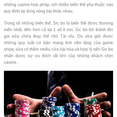
những casino hợp pháp, với nhiều biến thể phụ thuộc vào
quy định tại từng sòng bài khác nhau.
Trong số những biến thể, Sic bo là biến thể được thương
mến nhất, đến hơn cả tại 1 số ít nơi, Sic bo trở thành tên
gọi sửa chữa thay thế cho Tài xỉu. Do vừa giữ được
những quy luật cơ bản mang tính nền tảng của game
show, vừa có thêm nhiều cửa hài hòa và hợp lý nên Sic bo
nhận được sự ưu thích rất lớn của những khách chơi
casino .