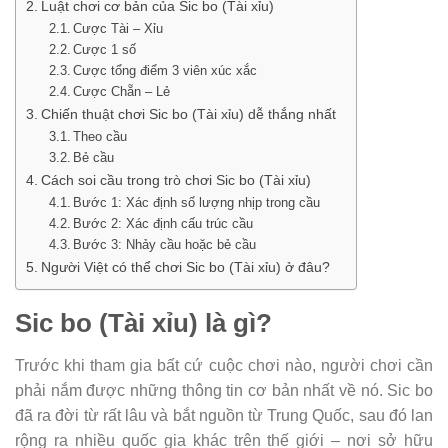
Luật chơi cơ bản của Sic bo (Tài xỉu)
Cược Tài – Xỉu
Cược 1 số
Cược tổng điểm 3 viên xúc xắc
Cược Chẵn – Lẻ
Chiến thuật chơi Sic bo (Tài xỉu) dễ thắng nhất
Theo cầu
Bẻ cầu
Cách soi cầu trong trò chơi Sic bo (Tài xỉu)
Bước 1: Xác định số lượng nhịp trong cầu
Bước 2: Xác định cấu trúc cầu
Bước 3: Nhảy cầu hoặc bẻ cầu
Người Việt có thể chơi Sic bo (Tài xỉu) ở đâu?
Sic bo (Tài xỉu) là gì?
Trước khi tham gia bất cứ cuộc chơi nào, người chơi cần
phải nắm được những thông tin cơ bản nhất về nó. Sic bo
đã ra đời từ rất lâu và bắt nguồn từ Trung Quốc, sau đó lan
rộng ra nhiều quốc gia khác trên thế giới – nơi sở hữu