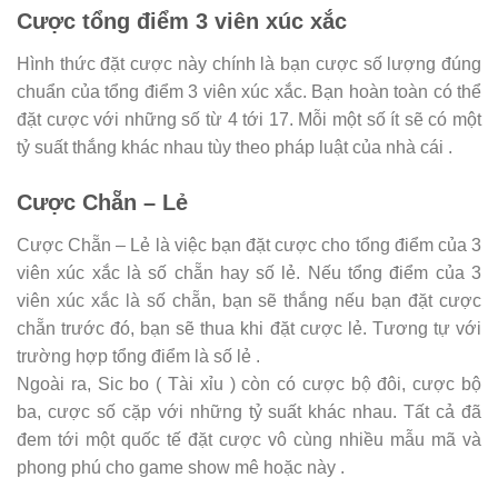
Cược tổng điểm 3 viên xúc xắc
Hình thức đặt cược này chính là bạn cược số lượng đúng
chuẩn của tổng điểm 3 viên xúc xắc. Bạn hoàn toàn có thể
đặt cược với những số từ 4 tới 17. Mỗi một số ít sẽ có một
tỷ suất thắng khác nhau tùy theo pháp luật của nhà cái .
Cược Chẵn – Lẻ
Cược Chẵn – Lẻ là việc bạn đặt cược cho tổng điểm của 3
viên xúc xắc là số chẵn hay số lẻ. Nếu tổng điểm của 3
viên xúc xắc là số chẵn, bạn sẽ thắng nếu bạn đặt cược
chẵn trước đó, bạn sẽ thua khi đặt cược lẻ. Tương tự với
trường hợp tổng điểm là số lẻ .
Ngoài ra, Sic bo ( Tài xỉu ) còn có cược bộ đôi, cược bộ
ba, cược số cặp với những tỷ suất khác nhau. Tất cả đã
đem tới một quốc tế đặt cược vô cùng nhiều mẫu mã và
phong phú cho game show mê hoặc này .