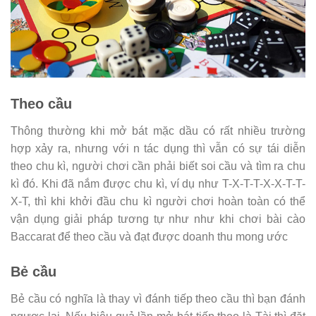
Theo cầu
Thông thường khi mở bát mặc dầu có rất nhiều trường
hợp xảy ra, nhưng với n tác dụng thì vẫn có sự tái diễn
theo chu kì, người chơi cần phải biết soi cầu và tìm ra chu
kì đó. Khi đã nắm được chu kì, ví dụ như T-X-T-T-X-X-T-T-
X-T, thì khi khởi đầu chu kì người chơi hoàn toàn có thể
vận dụng giải pháp tương tự như như khi chơi bài cào
Baccarat để theo cầu và đạt được doanh thu mong ước
Bẻ cầu
Bẻ cầu có nghĩa là thay vì đánh tiếp theo cầu thì bạn đánh