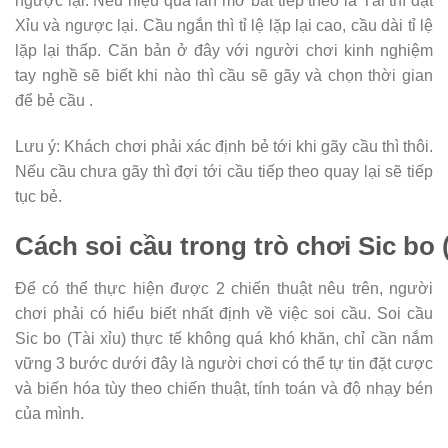
ngược lại. Nếu hiệu quả lần mở bát tiếp theo là Tài thì đặt
Xỉu và ngược lại. Cầu ngắn thì tỉ lệ lặp lại cao, cầu dài tỉ lệ
lặp lại thấp. Căn bản ở đây với người chơi kinh nghiệm
tay nghề sẽ biết khi nào thì cầu sẽ gãy và chọn thời gian
để bẻ cầu .
Lưu ý: Khách chơi phải xác định bẻ tới khi gãy cầu thì thôi.
Nếu cầu chưa gãy thì đợi tới cầu tiếp theo quay lại sẽ tiếp
tục bẻ.
Cách soi cầu trong trò chơi Sic bo (
Để có thể thực hiện được 2 chiến thuật nêu trên, người
chơi phải có hiểu biết nhất định về việc soi cầu. Soi cầu
Sic bo (Tài xỉu) thực tế không quá khó khăn, chỉ cần nắm
vững 3 bước dưới đây là người chơi có thể tự tin đặt cược
và biến hóa tùy theo chiến thuật, tính toán và độ nhạy bén
của mình.