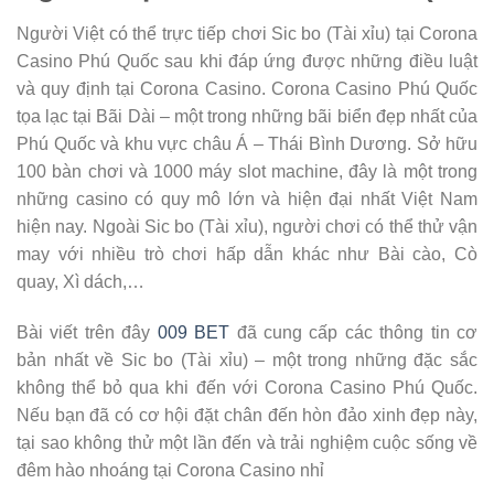
Người Việt có thể trực tiếp chơi Sic bo (Tài xỉu) tại Corona
Casino Phú Quốc sau khi đáp ứng được những điều luật
và quy định tại Corona Casino. Corona Casino Phú Quốc
tọa lạc tại Bãi Dài – một trong những bãi biển đẹp nhất của
Phú Quốc và khu vực châu Á – Thái Bình Dương. Sở hữu
100 bàn chơi và 1000 máy slot machine, đây là một trong
những casino có quy mô lớn và hiện đại nhất Việt Nam
hiện nay. Ngoài Sic bo (Tài xỉu), người chơi có thể thử vận
may với nhiều trò chơi hấp dẫn khác như Bài cào, Cò
quay, Xì dách,…
Bài viết trên đây
009 BET
đã cung cấp các thông tin cơ
bản nhất về Sic bo (Tài xỉu) – một trong những đặc sắc
không thể bỏ qua khi đến với Corona Casino Phú Quốc.
Nếu bạn đã có cơ hội đặt chân đến hòn đảo xinh đẹp này,
tại sao không thử một lần đến và trải nghiệm cuộc sống về
đêm hào nhoáng tại Corona Casino nhỉ